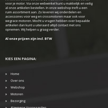
voor je motor. Via onze webwinkel kunt u makkelijk en veilig
worden
al onze artikelen bestellen. In onze webshop treft u een
ruim assortiment aan. Zo leveren wij onderdelen en
op
accessoires voor weg en crossmotoren maar ook voor
de
wegrace motoren. Mocht u vragen hebben over bepaalde
productpagina
artikelen dan kunt u uiteraard altijd contact met ons
opnemen. Wij helpen u graag verder.
Al onze prijzen zijn incl. BTW
KIES EEN PAGINA:
Home
Over ons
Webshop
Motoren
Bezorging
Algemene Voorwaarden