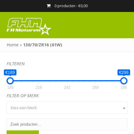
0 producten -
€
0,00
Home
»
130/70/ZR16 (61W)
FILTEREN
€189
€295
189
216
242
269
295
FILTER OP MERK
Kies een Merk
Zoeken
naar: