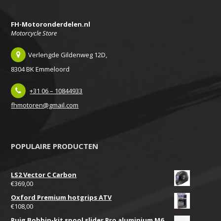
FH-Motoronderdelen.nl
Motorcycle Store
Verlengde Gildenweg 12D,
8304 BK Emmeloord
+31 06 – 10844933
fhmotoren@gmail.com
POPULAIRE PRODUCTEN
LS2 Vector C Carbon
€
369,00
Oxford Premium hotgrips ATV
€
108,00
Puig Bobbin-kit spool slider Pro aluminium M6