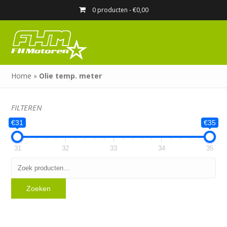
0 producten -
€
0,00
Home
»
Olie temp. meter
FILTEREN
€31
€35
31
32
33
34
35
Zoeken
naar:
Zoeken