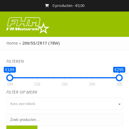
0 producten -
€
0,00
Home
»
200/55/ZR17 (78W)
FILTEREN
€189
€295
189
216
242
269
295
FILTER OP MERK
Kies een Merk
Zoeken
naar: