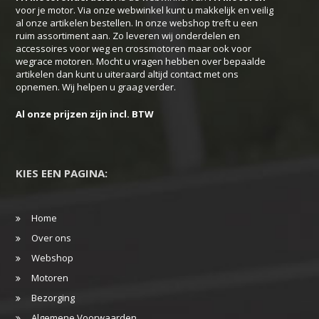
voor je motor. Via onze webwinkel kunt u makkelijk en veilig
worden
al onze artikelen bestellen. In onze webshop treft u een
ruim assortiment aan. Zo leveren wij onderdelen en
op
accessoires voor weg en crossmotoren maar ook voor
de
wegrace motoren. Mocht u vragen hebben over bepaalde
productpagina
artikelen dan kunt u uiteraard altijd contact met ons
opnemen. Wij helpen u graag verder.
Al onze prijzen zijn incl. BTW
KIES EEN PAGINA:
Home
Over ons
Webshop
Motoren
Bezorging
Algemene Voorwaarden