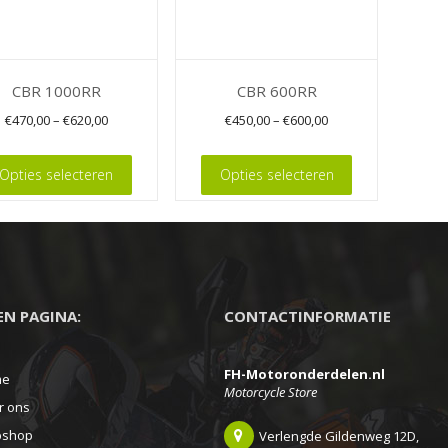
CBR 1000RR
CBR 600RR
€
470,00
–
€
620,00
€
450,00
–
€
600,00
Dit
Opties selecteren
Opties selecteren
t
product
heeft
ere
meerdere
es.
variaties.
Deze
EEN PAGINA:
CONTACTINFORMATIE
optie
kan
FH-Motoronderdelen.nl
en
gekozen
me
Motorcycle Store
n
worden
r ons
op
shop
Verlengde Gildenweg 12D,