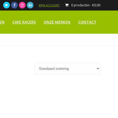
0 producten -
€
0,00
MIJN ACCOUNT
EN
CAFE RACERS
ONZE MERKEN
CONTACT