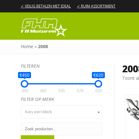
✓ VEILIG BETALEN MET IDEAL
✓ RUIM ASSORTIMENT
Home
»
2008
200
FILTEREN
€450
€620
Toont al
450
493
535
578
620
FILTER OP MERK
Kies een Merk
Zoeken
naar: