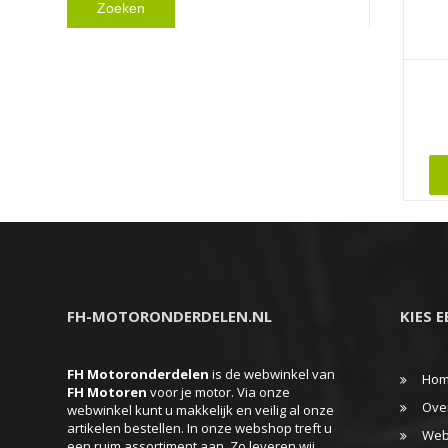
Zoeken
Dit
produc
heeft
meerd
variati
Deze
FH-MOTORONDERDELEN.NL
KIES 
optie
kan
FH Motoronderdelen
is de webwinkel van
gekoz
Ho
FH
Motoren
voor je motor. Via onze
worde
Ove
webwinkel kunt u makkelijk en veilig al onze
artikelen bestellen. In onze webshop treft u
op
Web
een ruim assortiment aan. Zo leveren wij