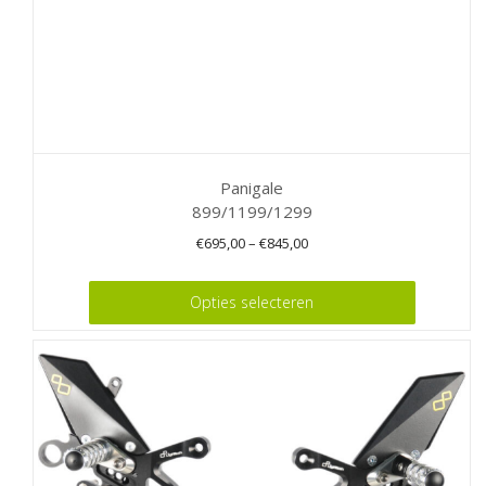
productpagina
Panigale
899/1199/1299
€
695,00
–
€
845,00
Dit
Opties selecteren
product
heeft
meerdere
variaties.
Deze
optie