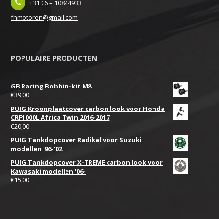
+31 06 – 10844933
fhmotoren@gmail.com
POPULAIRE PRODUCTEN
GB Racing Bobbin-kit M8
€
39,00
PUIG Kroonplaatcover carbon look voor Honda
CRF1000L Africa Twin 2016-2017
€
20,00
PUIG Tankdopcover Radikal voor Suzuki
modellen '96-'02
PUIG Tankdopcover X-TREME carbon look voor
Kawasaki modellen '06-
€
15,00