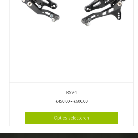
kan
gekozen
worden
op
de
productpagina
RSV4
€
450,00
–
€
600,00
Dit
Opties selecteren
product
heeft