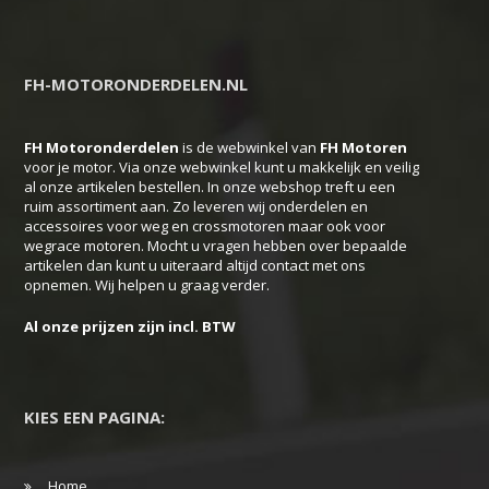
meerdere
variaties.
Deze
FH-MOTORONDERDELEN.NL
optie
kan
FH Motoronderdelen
is de webwinkel van
FH
Motoren
gekozen
voor je motor. Via onze webwinkel kunt u makkelijk en veilig
worden
al onze artikelen bestellen. In onze webshop treft u een
ruim assortiment aan. Zo leveren wij onderdelen en
op
accessoires voor weg en crossmotoren maar ook voor
de
wegrace motoren. Mocht u vragen hebben over bepaalde
productpagina
artikelen dan kunt u uiteraard altijd contact met ons
opnemen. Wij helpen u graag verder.
Al onze prijzen zijn incl. BTW
KIES EEN PAGINA:
Home