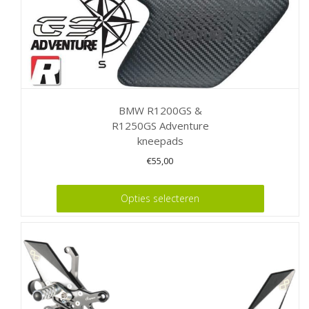
BMW R1200GS &
R1250GS Adventure
kneepads
€
55,00
Dit
Opties selecteren
product
heeft
meerdere
variaties.
Deze
optie