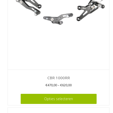
kan
gekozen
worden
op
de
productpagina
CBR 1000RR
€
470,00
–
€
620,00
Dit
Opties selecteren
product
heeft