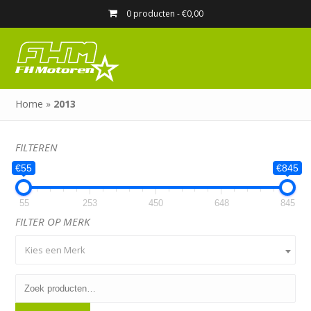
0 producten -
€
0,00
Home
»
2013
FILTEREN
€55
€845
55
253
450
648
845
FILTER OP MERK
Kies een Merk
Zoeken
naar: