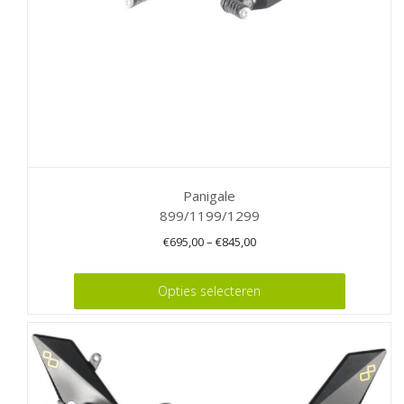
op
de
productpagina
Panigale
899/1199/1299
€
695,00
–
€
845,00
Dit
Opties selecteren
product
heeft
meerdere
variaties.
Deze