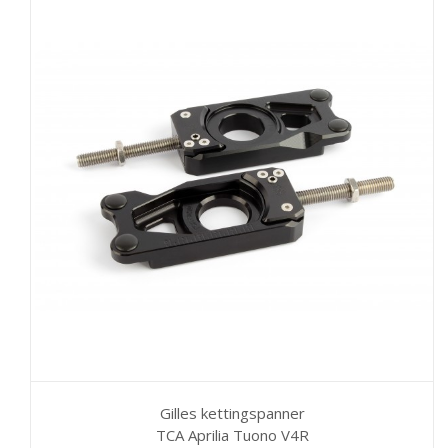
meerdere
variaties.
Deze
optie
kan
gekozen
worden
op
de
productpagina
Gilles kettingspanner
TCA Aprilia Tuono V4R