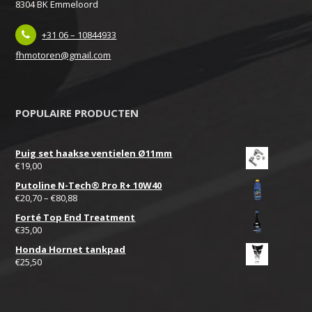
8304 BK Emmeloord
+31 06 – 10844933
fhmotoren@gmail.com
POPULAIRE PRODUCTEN
Puig set haakse ventielen Ø11mm
€
19,00
Putoline N-Tech® Pro R+ 10W40
€
20,70
–
€
80,88
Forté Top End Treatment
€
35,00
Honda Hornet tankpad
€
25,50