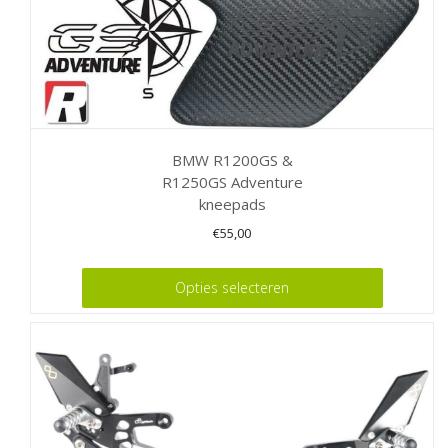
BMW R1200GS &
R1250GS Adventure
kneepads
€
55,00
Dit
Opties selecteren
product
heeft
meerdere
variaties.
Deze
optie