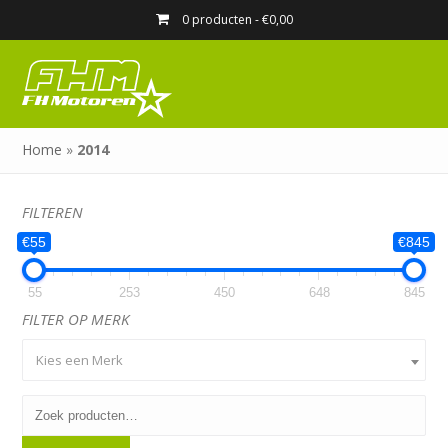
0 producten -
€
0,00
Home
»
2014
FILTEREN
€55
€845
55
253
450
648
845
FILTER OP MERK
Kies een Merk
Zoeken
naar: