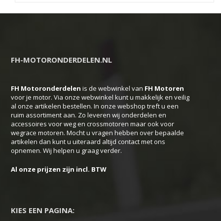
heeft
meerdere
variaties.
Deze
FH-MOTORONDERDELEN.NL
optie
kan
FH Motoronderdelen
is de webwinkel van
FH
Motoren
gekozen
voor je motor. Via onze webwinkel kunt u makkelijk en veilig
worden
al onze artikelen bestellen. In onze webshop treft u een
ruim assortiment aan. Zo leveren wij onderdelen en
op
accessoires voor weg en crossmotoren maar ook voor
de
wegrace motoren. Mocht u vragen hebben over bepaalde
productpagina
artikelen dan kunt u uiteraard altijd contact met ons
opnemen. Wij helpen u graag verder.
Al onze prijzen zijn incl. BTW
KIES EEN PAGINA: