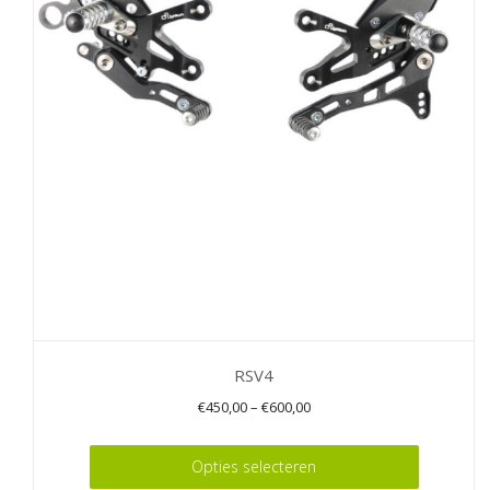
optie
kan
gekozen
worden
op
de
productpagina
RSV4
€
450,00
–
€
600,00
Dit
Opties selecteren
product