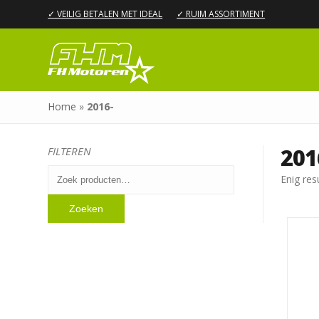
✓ VEILIG BETALEN MET IDEAL
✓ RUIM ASSORTIMENT
Home
»
2016-
201
FILTEREN
Zoeken
Enig res
naar:
Zoeken