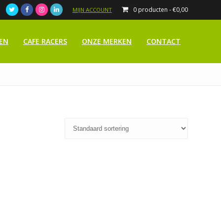
0 producten -
€
0,00
MIJN ACCOUNT
EN
CAFE RACERS
ONZE MERKEN
CONTACT