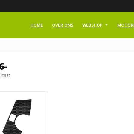
HOME
OVER ONS
WEBSHOP
MOTOR
6-
ultaat