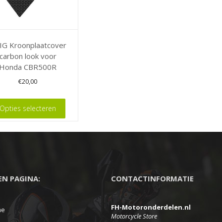
IG Kroonplaatcover
carbon look voor
Honda CBR500R
€
20,00
Opties selecteren
t
ere
es.
EEN PAGINA:
CONTACTINFORMATIE
FH-Motoronderdelen.nl
en
me
Motorcycle Store
n