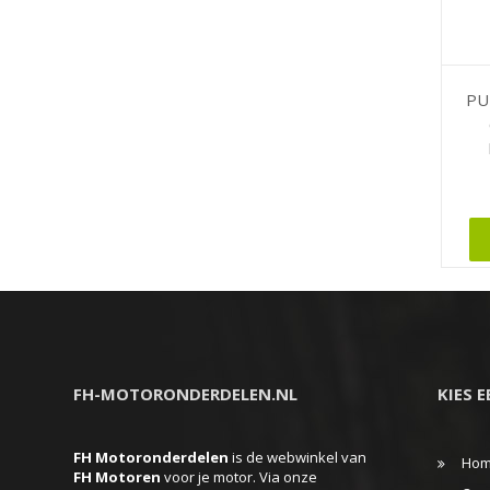
PU
Dit
produc
heeft
meerd
variati
Deze
FH-MOTORONDERDELEN.NL
KIES 
optie
kan
FH Motoronderdelen
is de webwinkel van
gekoz
Ho
FH
Motoren
voor je motor. Via onze
worde