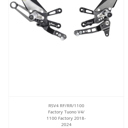
Deze
optie
kan
gekozen
worden
op
de
productpagina
RSV4 RF/RR/1100
Factory Tuono V4/
1100 Factory 2018-
2024