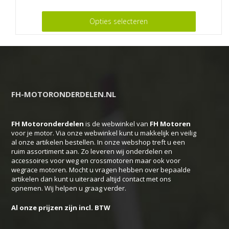
Dit
Opties selecteren
product
heeft
meerdere
variaties.
Deze
FH-MOTORONDERDELEN.NL
optie
kan
FH Motoronderdelen
is de webwinkel van
FH
Motoren
gekozen
voor je motor. Via onze webwinkel kunt u makkelijk en veilig
worden
al onze artikelen bestellen. In onze webshop treft u een
ruim assortiment aan. Zo leveren wij onderdelen en
op
accessoires voor weg en crossmotoren maar ook voor
de
wegrace motoren. Mocht u vragen hebben over bepaalde
productpagina
artikelen dan kunt u uiteraard altijd contact met ons
opnemen. Wij helpen u graag verder.
Al onze prijzen zijn incl. BTW