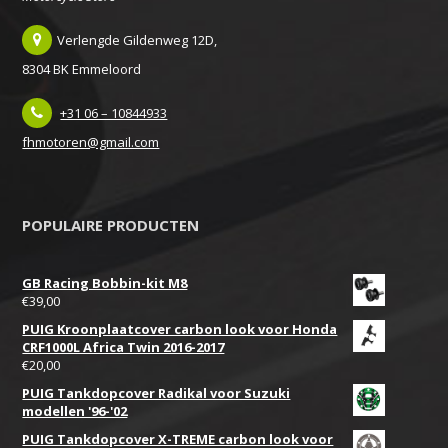
Verlengde Gildenweg 12D,
8304 BK Emmeloord
+31 06 – 10844933
fhmotoren@gmail.com
POPULAIRE PRODUCTEN
GB Racing Bobbin-kit M8
€
39,00
PUIG Kroonplaatcover carbon look voor Honda
CRF1000L Africa Twin 2016-2017
€
20,00
PUIG Tankdopcover Radikal voor Suzuki
modellen '96-'02
PUIG Tankdopcover X-TREME carbon look voor