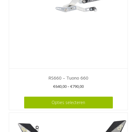
worden
op
de
productpagina
RS660 – Tuono 660
€
640,00
–
€
790,00
Dit
Opties selecteren
product
heeft
meerdere
variaties.