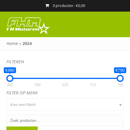
0 producten -
€
0,00
Home
»
2024
FILTEREN
€480
€790
480
558
635
713
790
FILTER OP MERK
Kies een Merk
Zoeken
naar: