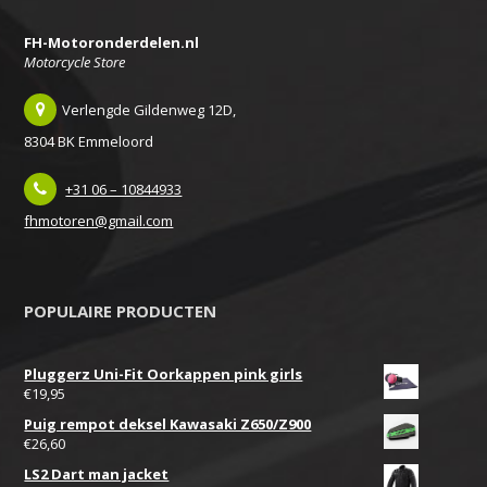
FH-Motoronderdelen.nl
Motorcycle Store
Verlengde Gildenweg 12D,
8304 BK Emmeloord
+31 06 – 10844933
fhmotoren@gmail.com
POPULAIRE PRODUCTEN
Pluggerz Uni-Fit Oorkappen pink girls
€
19,95
Puig rempot deksel Kawasaki Z650/Z900
€
26,60
LS2 Dart man jacket