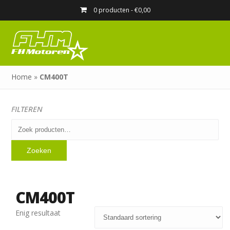
0 producten -
€
0,00
Home
»
CM400T
FILTEREN
Zoeken
naar:
Zoeken
CM400T
Enig resultaat