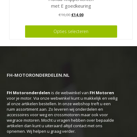
met E goedkeuring
Oorspronkelijke
Huidige
€
16,00
€
14,00
prijs
prijs
Dit
was:
is:
Opties selecteren
product
€16,00.
€14,00.
heeft
meerdere
variaties.
Deze
FH-MOTORONDERDELEN.NL
optie
kan
FH Motoronderdelen
is de webwinkel van
FH
Motoren
gekozen
voor je motor. Via onze webwinkel kunt u makkelijk en veilig
worden
al onze artikelen bestellen. In onze webshop treft u een
ruim assortiment aan. Zo leveren wij onderdelen en
op
accessoires voor weg en crossmotoren maar ook voor
de
wegrace motoren. Mocht u vragen hebben over bepaalde
productpagina
artikelen dan kunt u uiteraard altijd contact met ons
opnemen. Wij helpen u graag verder.