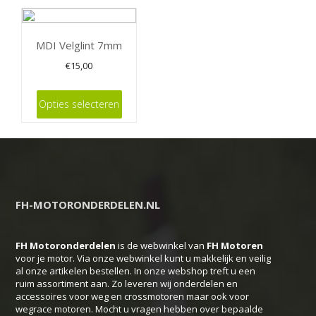
MDI Velglint 7mm
€
15,00
Dit
Opties selecteren
product
heeft
meerdere
variaties.
Deze
FH-MOTORONDERDELEN.NL
optie
kan
FH Motoronderdelen
is de webwinkel van
FH
Motoren
gekozen
voor je motor. Via onze webwinkel kunt u makkelijk en veilig
worden
al onze artikelen bestellen. In onze webshop treft u een
ruim assortiment aan. Zo leveren wij onderdelen en
op
accessoires voor weg en crossmotoren maar ook voor
de
wegrace motoren. Mocht u vragen hebben over bepaalde