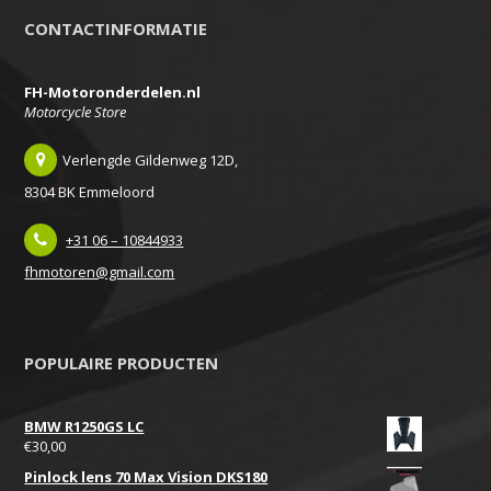
CONTACTINFORMATIE
FH-Motoronderdelen.nl
Motorcycle Store
Verlengde Gildenweg 12D,
8304 BK Emmeloord
+31 06 – 10844933
fhmotoren@gmail.com
POPULAIRE PRODUCTEN
BMW R1250GS LC
€
30,00
Pinlock lens 70 Max Vision DKS180