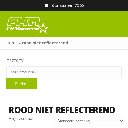
0 producten -
€
0,00
Home
»
rood niet reflecterend
FILTEREN
Zoeken
naar:
Zoeken
ROOD NIET REFLECTEREND
Enig resultaat