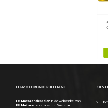
A
G
Dit
produc
heeft
meerd
variati
Deze
FH-MOTORONDERDELEN.NL
KIES 
optie
kan
FH Motoronderdelen
is de webwinkel van
gekoz
Ho
FH
Motoren
voor je motor. Via onze
worde