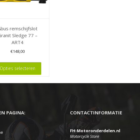
bus remschijfslot
ranit Sledge 77 –
ART4
€
148,00
Opties selecteren
t
ere
es.
EEN PAGINA:
CONTACTINFORMATIE
FH-Motoronderdelen.nl
en
me
Motorcycle Store
n