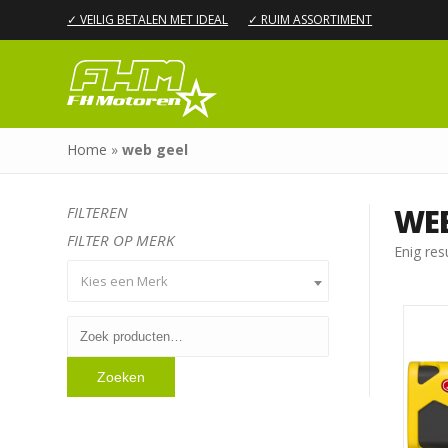
✓ VEILIG BETALEN MET IDEAL
✓ RUIM ASSORTIMENT
Home
»
web geel
WEB
FILTEREN
FILTER OP MERK
Enig res
Kies een Merk
Zoeken
naar:
Zoeken