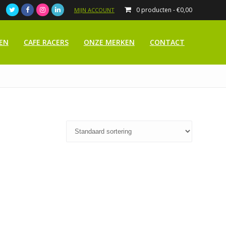
0 producten -
€
0,00
MIJN ACCOUNT
EN
CAFE RACERS
ONZE MERKEN
CONTACT