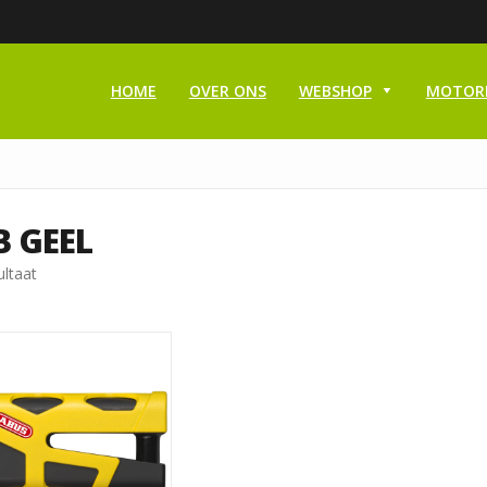
HOME
OVER ONS
WEBSHOP
MOTOR
 GEEL
ultaat