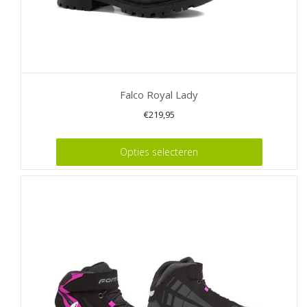
Falco Royal Lady
€
219,95
Dit
Opties selecteren
product
heeft
meerdere
variaties.
Deze
optie
kan
gekozen