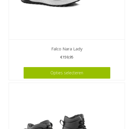
productpagina
Falco Nara Lady
€
159,95
Dit
Opties selecteren
product
heeft
meerdere
variaties.
Deze
optie
kan