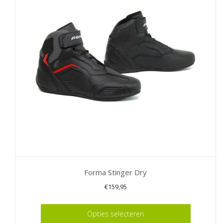
Deze
optie
kan
gekozen
worden
op
de
productpagina
Forma Stinger Dry
€
159,95
Dit
Opties selecteren