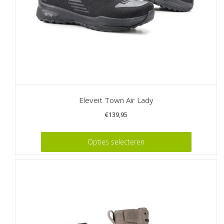
Eleveit Town Air Lady
€
139,95
Dit
Opties selecteren
product
heeft
meerdere
variaties.
Deze
optie