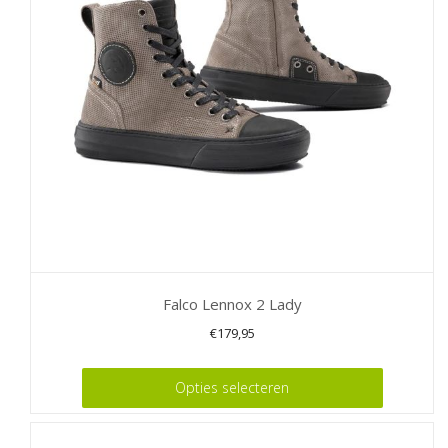
kan
gekozen
worden
op
de
productpagina
Falco Lennox 2 Lady
€
179,95
Dit
Opties selecteren
product
heeft