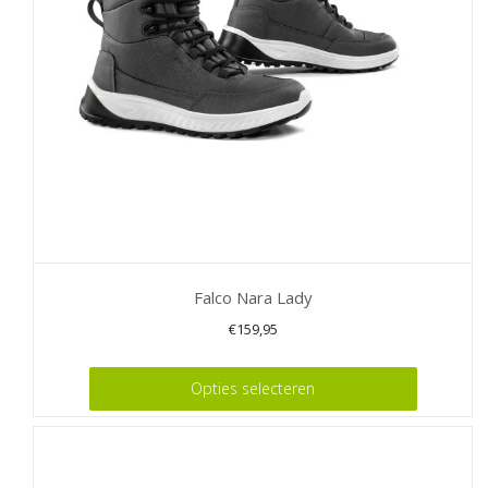
gekozen
worden
op
de
productpagina
Falco Nara Lady
€
159,95
Dit
Opties selecteren
product
heeft
meerdere