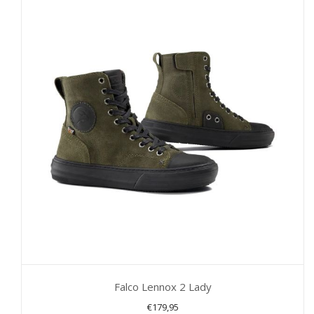
meerdere
variaties.
Deze
optie
kan
gekozen
worden
op
de
productpagina
Falco Lennox 2 Lady
€
179,95