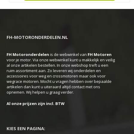
product
heeft
meerdere
variaties.
Deze
FH-MOTORONDERDELEN.NL
optie
kan
FH Motoronderdelen
is de webwinkel van
FH
Motoren
gekozen
voor je motor. Via onze webwinkel kunt u makkelijk en veilig
worden
al onze artikelen bestellen. In onze webshop treft u een
ruim assortiment aan. Zo leveren wij onderdelen en
op
accessoires voor weg en crossmotoren maar ook voor
de
wegrace motoren. Mocht u vragen hebben over bepaalde
productpagina
artikelen dan kunt u uiteraard altijd contact met ons
opnemen. Wij helpen u graag verder.
Al onze prijzen zijn incl. BTW
KIES EEN PAGINA: