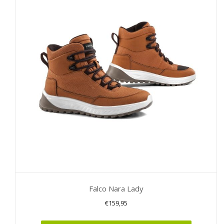
variaties.
Deze
optie
kan
gekozen
worden
op
de
productpagina
Falco Nara Lady
€
159,95