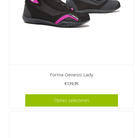
worden
op
de
productpagina
Forma Genesis Lady
€
139,95
Dit
Opties selecteren
product
heeft
meerdere
variaties.