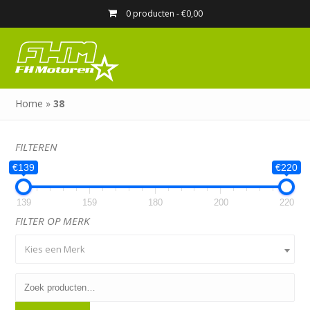
0 producten -
€
0,00
Home
»
38
FILTEREN
€139
€220
139
159
180
200
220
FILTER OP MERK
Kies een Merk
Zoeken
naar: