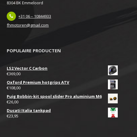
8304 BK Emmeloord
+31 06 – 10844933
fhmotoren@gmail.com
POPULAIRE PRODUCTEN
LS2 Vector C Carbon
€
369,00
Oxford Premium hotgrips ATV
€
108,00
Puig Bobbin-kit spool slider Pro aluminium M6
€
26,00
Ducati Italia tankpad
€
23,95