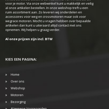
voor je motor. Via onze webwinkel kunt u makkelijk en veilig
worden
al onze artikelen bestellen. In onze webshop treft u een
ruim assortiment aan. Zo leveren wij onderdelen en
op
accessoires voor weg en crossmotoren maar ook voor
de
wegrace motoren. Mocht u vragen hebben over bepaalde
productpagina
artikelen dan kunt u uiteraard altijd contact met ons
opnemen. Wij helpen u graag verder.
Al onze prijzen zijn incl. BTW
KIES EEN PAGINA:
Home
Over ons
Webshop
Motoren
Bezorging
Algemene Voorwaarden