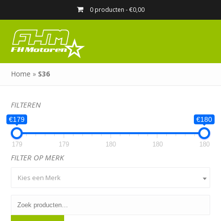
0 producten -
€
0,00
Home
»
S36
FILTEREN
€179
€180
179
179
180
180
180
FILTER OP MERK
Kies een Merk
Zoeken
naar: