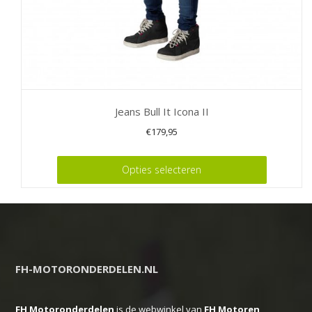
Jeans Bull It Icona II
€
179,95
Dit
Opties selecteren
product
heeft
meerdere
variaties.
Deze
FH-MOTORONDERDELEN.NL
optie
kan
FH Motoronderdelen
is de webwinkel van
FH
Motoren
gekozen