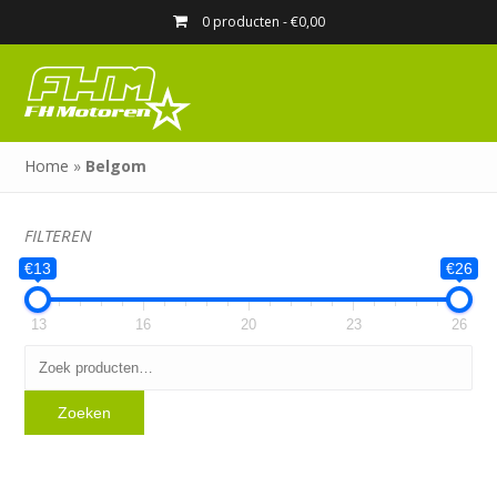
0 producten -
€
0,00
Home
»
Belgom
FILTEREN
€13
€26
13
16
20
23
26
Zoeken
naar:
Zoeken