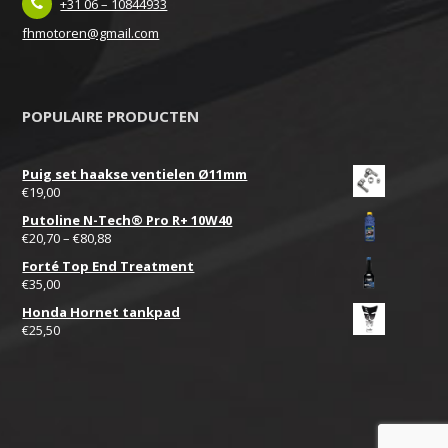
+31 06 – 10844933
fhmotoren@gmail.com
POPULAIRE PRODUCTEN
Puig set haakse ventielen Ø11mm
€
19,00
Putoline N-Tech® Pro R+ 10W40
€
20,70
–
€
80,88
Forté Top End Treatment
€
35,00
Honda Hornet tankpad
€
25,50