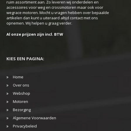
ruim assortiment aan. Zo leveren wij onderdelen en
op
accessoires voor weg en crossmotoren maar ook voor
de
wegrace motoren. Mocht u vragen hebben over bepaalde
productpagina
artikelen dan kunt u uiteraard altijd contact met ons
opnemen. Wij helpen u graag verder.
Al onze prijzen zijn incl. BTW
KIES EEN PAGINA:
Home
Over ons
Webshop
Motoren
Bezorging
Algemene Voorwaarden
Privacybeleid