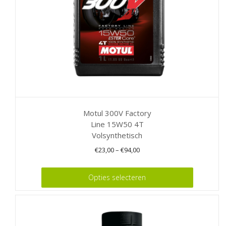
op
de
productpagina
Motul 300V Factory
Line 15W50 4T
Volsynthetisch
€
23,00
–
€
94,00
Dit
Opties selecteren
product
heeft
meerdere