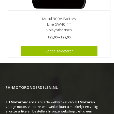
Motul 300V Factory
Line 5W40 4T
Volsynthetisch
€
25,00
–
€
99,00
Dit
Opties selecteren
product
heeft
meerdere
variaties.
Deze
FH-MOTORONDERDELEN.NL
optie
kan
FH Motoronderdelen
is de webwinkel van
FH
Motoren
gekozen
voor je motor. Via onze webwinkel kunt u makkelijk en veilig
worden
al onze artikelen bestellen. In onze webshop treft u een