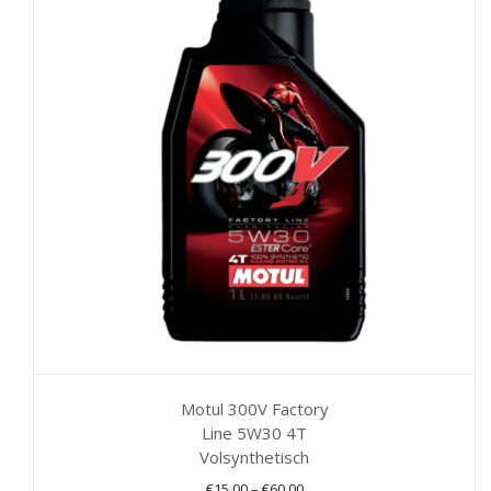
variaties.
Deze
optie
kan
gekozen
worden
op
de
productpagina
Motul 300V Factory
Line 5W30 4T
Volsynthetisch
€
15,00
–
€
60,00