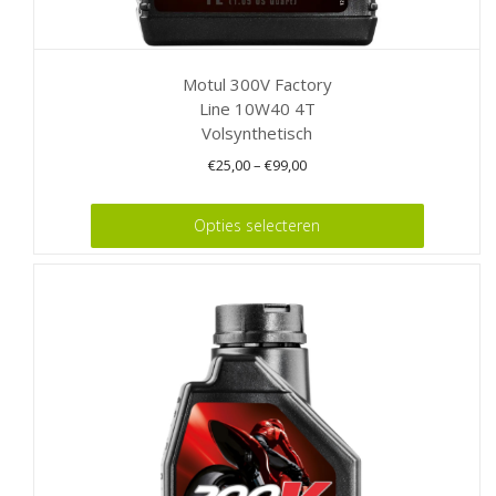
Motul 300V Factory
Line 10W40 4T
Volsynthetisch
€
25,00
–
€
99,00
Dit
Opties selecteren
product
heeft
meerdere
variaties.
Deze
optie
kan
gekozen
worden