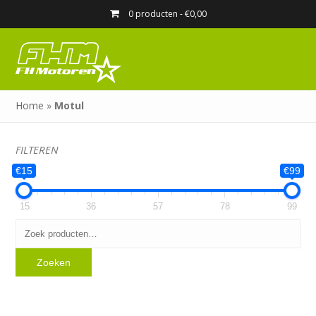
0 producten -
€
0,00
Home
»
Motul
FILTEREN
€15
€99
15
36
57
78
99
Zoeken
naar:
Zoeken