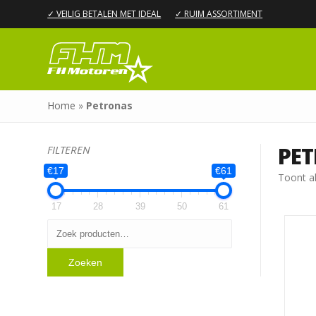
✓ VEILIG BETALEN MET IDEAL
✓ RUIM ASSORTIMENT
Home
»
Petronas
PE
FILTEREN
€17
€61
Toont al
17
28
39
50
61
Zoeken
naar:
Zoeken