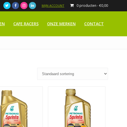
0 producten -
€
0,00
MIJN ACCOUNT
EN
CAFE RACERS
ONZE MERKEN
CONTACT