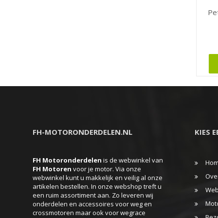
op
Pe
de
produc
Dit
produc
heeft
meerd
variati
Deze
FH-MOTORONDERDELEN.NL
KIES 
optie
kan
FH Motoronderdelen
is de webwinkel van
gekoz
Ho
FH
Motoren
voor je motor. Via onze
worde
Ove
webwinkel kunt u makkelijk en veilig al onze
artikelen bestellen. In onze webshop treft u
op
Web
een ruim assortiment aan. Zo leveren wij
de
Mot
onderdelen en accessoires voor weg en
produc
crossmotoren maar ook voor wegrace
Bez