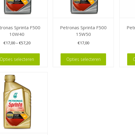
tronas Sprinta F500
Petronas Sprinta F500
Pet
10W40
15W50
€
17,00
–
€
57,20
€
17,00
Dit
Dit
Opties selecteren
Opties selecteren
O
t
product
product
heeft
heeft
ere
meerdere
meerde
es.
variaties.
variaties
Deze
Deze
optie
optie
kan
kan
en
gekozen
gekoze
n
worden
worden