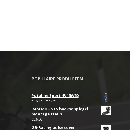
op
de
pagina
productpagina
POPULAIRE PRODUCTEN
Putoline Sport 4R 15W50
€
16,15
–
€
62,50
RAM MOUNTS haakse spiegel
montage steun
€
26,95
GB-Racing pulse cover