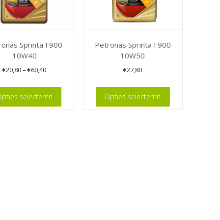
ronas Sprinta F900
Petronas Sprinta F900
10W40
10W50
€
20,80
–
€
60,40
€
27,80
Dit
pties selecteren
Opties selecteren
product
heeft
re
meerdere
.
variaties.
Deze
optie
kan
n
gekozen
worden