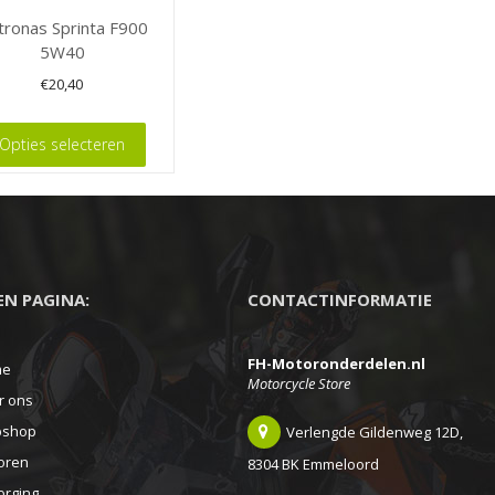
op
op
tronas Sprinta F900
de
de
5W40
tpagina
productpagina
product
€
20,40
Opties selecteren
t
ere
es.
EEN PAGINA:
CONTACTINFORMATIE
FH-Motoronderdelen.nl
en
me
Motorcycle Store
n
r ons
shop
Verlengde Gildenweg 12D,
oren
8304 BK Emmeloord
tpagina
orging