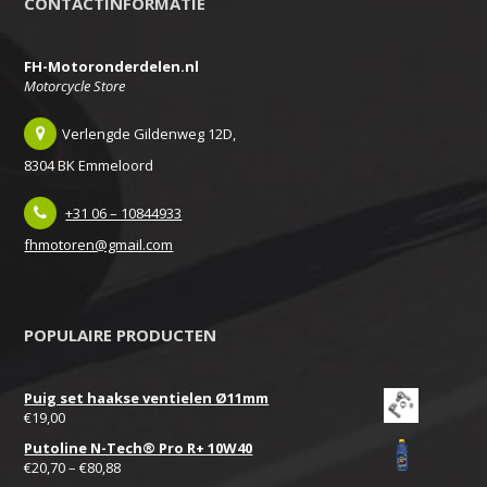
CONTACTINFORMATIE
FH-Motoronderdelen.nl
Motorcycle Store
Verlengde Gildenweg 12D,
8304 BK Emmeloord
+31 06 – 10844933
fhmotoren@gmail.com
POPULAIRE PRODUCTEN
Puig set haakse ventielen Ø11mm
€
19,00
Putoline N-Tech® Pro R+ 10W40
€
20,70
–
€
80,88