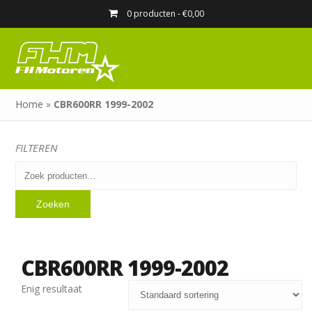
0 producten -
€
0,00
Home
»
CBR600RR 1999-2002
FILTEREN
Zoeken
naar:
Zoeken
CBR600RR 1999-2002
Enig resultaat