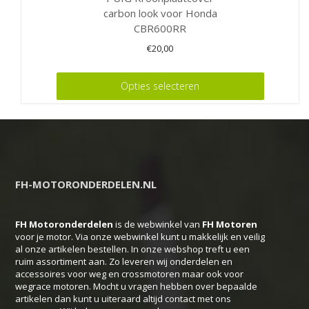
carbon look voor Honda
CBR600RR
€
20,00
Dit
Opties selecteren
product
heeft
meerdere
variaties.
Deze
FH-MOTORONDERDELEN.NL
optie
kan
FH Motoronderdelen
is de webwinkel van
FH
Motoren
gekozen
voor je motor. Via onze webwinkel kunt u makkelijk en veilig
worden
al onze artikelen bestellen. In onze webshop treft u een
ruim assortiment aan. Zo leveren wij onderdelen en
op
accessoires voor weg en crossmotoren maar ook voor
de
wegrace motoren. Mocht u vragen hebben over bepaalde
productpagina
artikelen dan kunt u uiteraard altijd contact met ons