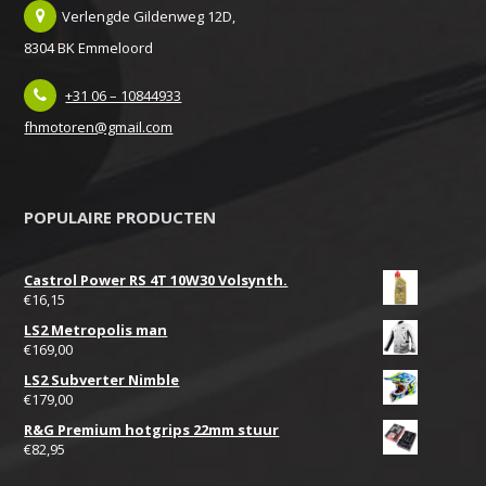
Verlengde Gildenweg 12D,
8304 BK Emmeloord
+31 06 – 10844933
fhmotoren@gmail.com
POPULAIRE PRODUCTEN
Castrol Power RS 4T 10W30 Volsynth.
€
16,15
LS2 Metropolis man
€
169,00
LS2 Subverter Nimble
€
179,00
R&G Premium hotgrips 22mm stuur
€
82,95