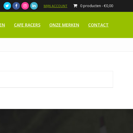
0 producten -
€
0,00
MIJN ACCOUNT
EN
CAFE RACERS
ONZE MERKEN
CONTACT