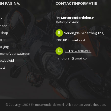
EEN PAGINA:
CONTACTINFORMATIE
FH-Motoronderdelen.nl
me
Motorcycle Store
r ons
shop
Verlengde Gildenweg 12D,
oren
8304 BK Emmeloord
orging
+31 06 – 10844933
emene Voorwaarden
fhmotoren@gmail.com
acybeleid
tact
© Copyright 2026 Fh-motoronderdelen.nl - Alle rechten voorbehouden.