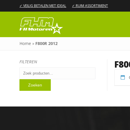
✓ VEILIG BETALEN MET IDEAL
✓ RUIM ASSORTIMENT
Home
»
F800R 2012
F80
FILTEREN
Zoeken
naar:
Zoeken