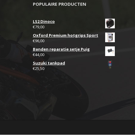
POPULAIRE PRODUCTEN
LS2 Dinoco
€
79,00
Oxford Premium hotgrips Sport
€
96,00
Banden reparatie setje Puig
€
44,00
Suzuki tankpad
€
25,50