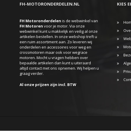
FH-MOTORONDERDELEN.NL
KIES 
FH Motoronderdelen
is de webwinkel van
Ho
FH
Motoren
voor je motor. Via onze
Ove
webwinkel kunt u makkelijk en veilig al onze
artikelen bestellen. In onze webshop treft u
Web
een ruim assortiment aan. Zo leveren wij
Mot
onderdelen en accessoires voor weg en
crossmotoren maar ook voor wegrace
Bez
motoren. Mocht u vragen hebben over
bepaalde artikelen dan kunt u uiteraard
Alg
altijd contact met ons opnemen. Wij helpen u
Priv
graag verder.
Con
Al onze prijzen zijn incl. BTW