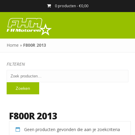
0 producten -
€
0,00
Home
»
F800R 2013
FILTEREN
Zoeken
naar:
Zoeken
F800R 2013
Geen producten gevonden die aan je zoekcriteria