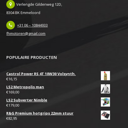
Verlengde Gildenweg 12D,
8304 BK Emmeloord
+31 06 – 10844933
fhmotoren@gmail.com
POPULAIRE PRODUCTEN
Castrol Power RS 4T 10W30 Volsynth.
€
16,15
LS2 Metropolis man
€
169,00
LS2 Subverter Nimble
€
179,00
R&G Premium hotgrips 22mm stuur
€
82,95