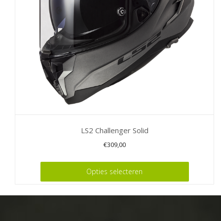
worden
op
de
productpagina
LS2 Challenger Solid
€
309,00
Dit
Opties selecteren
product
heeft
meerdere
variaties.