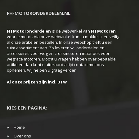
Deze
FH-MOTORONDERDELEN.NL
optie
kan
FH Motoronderdelen
is de webwinkel van
FH
Motoren
gekozen
voor je motor. Via onze webwinkel kunt u makkelijk en veilig
worden
al onze artikelen bestellen. In onze webshop treft u een
ruim assortiment aan. Zo leveren wij onderdelen en
op
accessoires voor weg en crossmotoren maar ook voor
de
wegrace motoren. Mocht u vragen hebben over bepaalde
productpagina
artikelen dan kunt u uiteraard altijd contact met ons
opnemen. Wij helpen u graag verder.
Al onze prijzen zijn incl. BTW
KIES EEN PAGINA:
Home
Over ons