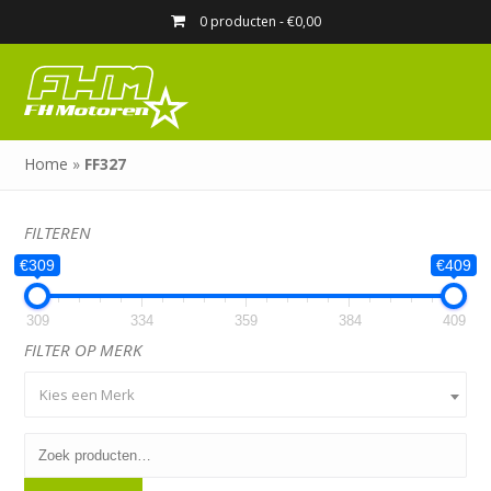
0 producten -
€
0,00
Home
»
FF327
FILTEREN
€309
€409
309
334
359
384
409
FILTER OP MERK
Kies een Merk
Zoeken
naar: