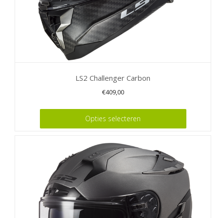
LS2 Challenger Carbon
€
409,00
Dit
Opties selecteren
product
heeft
meerdere
variaties.
Deze
optie
kan
gekozen