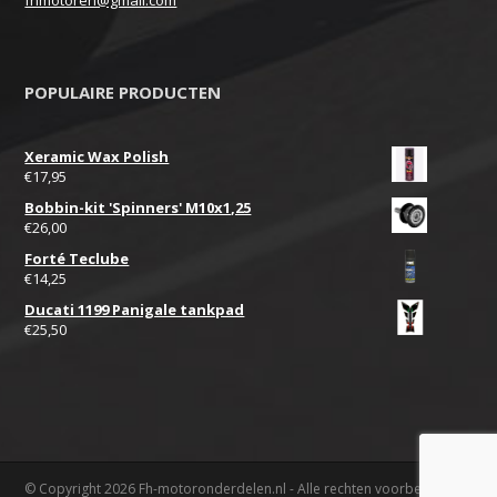
fhmotoren@gmail.com
POPULAIRE PRODUCTEN
Xeramic Wax Polish
€
17,95
Bobbin-kit 'Spinners' M10x1,25
€
26,00
Forté Teclube
€
14,25
Ducati 1199 Panigale tankpad
€
25,50
© Copyright 2026 Fh-motoronderdelen.nl - Alle rechten voorbehouden.