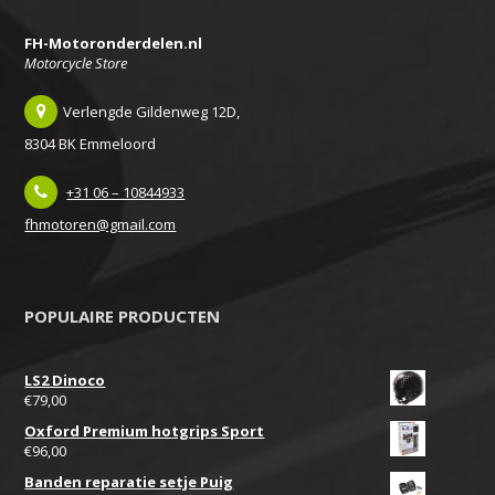
FH-Motoronderdelen.nl
Motorcycle Store
Verlengde Gildenweg 12D,
8304 BK Emmeloord
+31 06 – 10844933
fhmotoren@gmail.com
POPULAIRE PRODUCTEN
LS2 Dinoco
€
79,00
Oxford Premium hotgrips Sport
€
96,00
Banden reparatie setje Puig