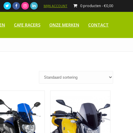
0 producten -
€
0,00
MIJN ACCOUNT
EN
CAFE RACERS
ONZE MERKEN
CONTACT