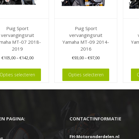
Puig Sport
Puig Sport
vervangingsruit
vervangingsruit
maha MT-07 2018-
Yamaha MT-09 2014-
Yam
2019
2016
€
105,00
–
€
142,00
€
93,00
–
€
97,00
Dit
Dit
Opties selecteren
Opties selecteren
O
t
product
product
heeft
heeft
ere
meerdere
meerde
es.
variaties.
variaties
Deze
Deze
EEN PAGINA:
CONTACTINFORMATIE
optie
optie
kan
kan
FH-Motoronderdelen.nl
en
gekozen
gekoze
me