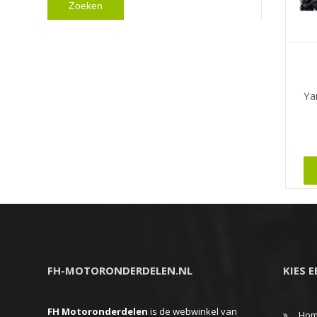
Zoeken
Ya
Dit
produc
heeft
meerd
variati
Deze
FH-MOTORONDERDELEN.NL
KIES 
optie
kan
FH Motoronderdelen
is de webwinkel van
gekoz
Ho