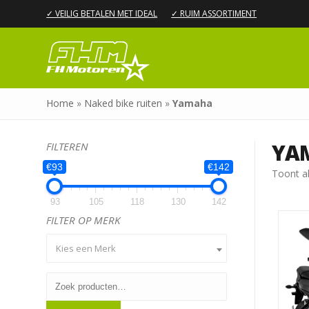
✓ VEILIG BETALEN MET IDEAL
✓ RUIM ASSORTIMENT
Home
»
Naked bike ruiten
»
Yamaha
YA
FILTEREN
€93
€142
Toont al
93
105
118
130
142
FILTER OP MERK
Kies een Merk
Zoeken
naar: