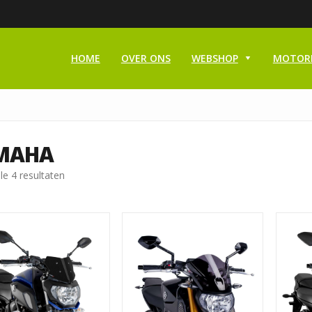
HOME
OVER ONS
WEBSHOP
MOTOR
MAHA
le 4 resultaten