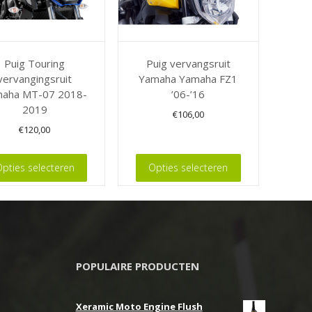
Puig Touring
Puig vervangsruit
vervangingsruit
Yamaha Yamaha FZ1
aha MT-07 2018-
’06-’16
2019
€
106,00
€
120,00
Dit
product
pties selecteren
Opties selecteren
heeft
meerdere
re
variaties.
.
Deze
optie
POPULAIRE PRODUCTEN
kan
gekozen
Xeramic Moto Engine Flush
n
worden