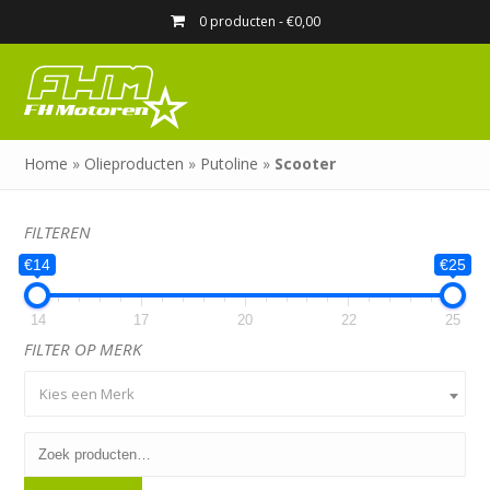
0 producten -
€
0,00
Home
»
Olieproducten
»
Putoline
»
Scooter
FILTEREN
€14
€25
14
17
20
22
25
FILTER OP MERK
Kies een Merk
Zoeken
naar: