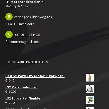
FH-Motoronderdelen.nl
Motorcycle Store
Verlengde Gildenweg 12D,
8304 BK Emmeloord
+31 06 – 10844933
fhmotoren@gmail.com
POPULAIRE PRODUCTEN
Castrol Power RS 4T 10W30 Volsynth.
€
16,15
LS2 Metropolis man
€
169,00
LS2 Subverter Nimble
€
179,00