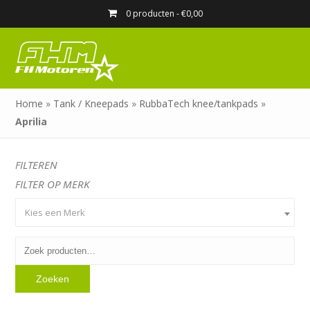
0 producten -
€
0,00
Home
»
Tank / Kneepads
»
RubbaTech knee/tankpads
»
Aprilia
FILTEREN
FILTER OP MERK
Kies een Merk
Zoeken
naar:
Zoeken