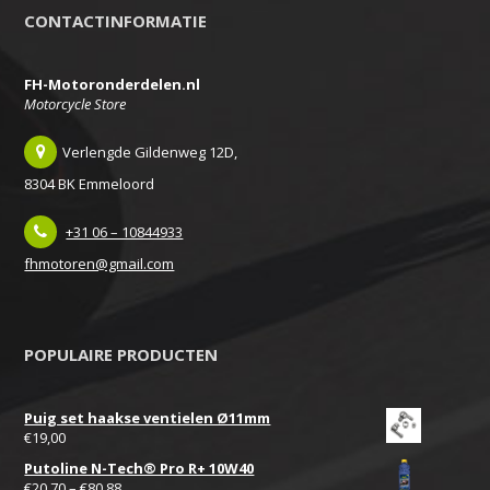
CONTACTINFORMATIE
FH-Motoronderdelen.nl
Motorcycle Store
Verlengde Gildenweg 12D,
8304 BK Emmeloord
+31 06 – 10844933
fhmotoren@gmail.com
POPULAIRE PRODUCTEN
Puig set haakse ventielen Ø11mm
€
19,00
Putoline N-Tech® Pro R+ 10W40
€
20,70
–
€
80,88