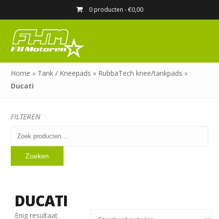
0 producten -
€
0,00
Home
»
Tank / Kneepads
»
RubbaTech knee/tankpads
»
Ducati
FILTEREN
Zoeken
naar:
Zoeken
DUCATI
Enig resultaat