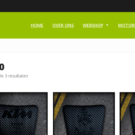
HOME
OVER ONS
WEBSHOP
MOTOR
0
le 3 resultaten