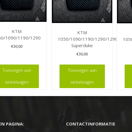
KTM
KTM
50/1090/1190/1290
1050/1090/1190/1290/1290
105
Superduke
€
30,00
€
30,00
Toevoegen aan
Toevoegen aan
winkelwagen
winkelwagen
EEN PAGINA:
CONTACTINFORMATIE