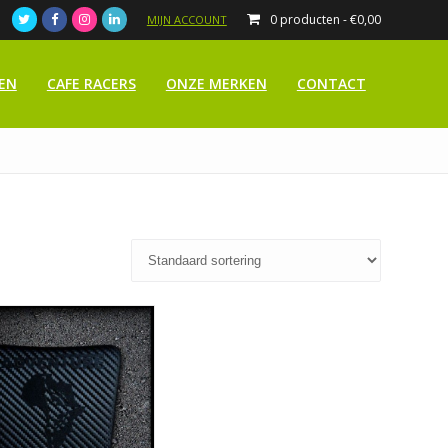
0 producten -
€
0,00
MIJN ACCOUNT
EN
CAFE RACERS
ONZE MERKEN
CONTACT