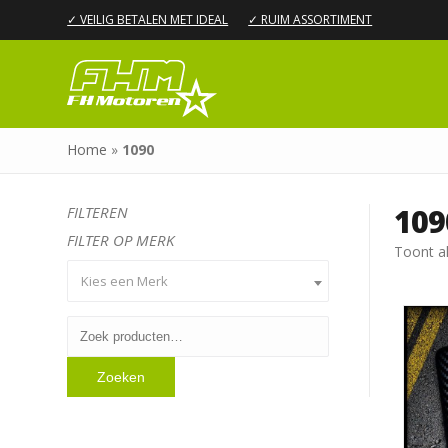
✓ VEILIG BETALEN MET IDEAL
✓ RUIM ASSORTIMENT
Home
»
1090
109
FILTEREN
FILTER OP MERK
Toont al
Kies een Merk
Zoeken
naar:
Zoeken