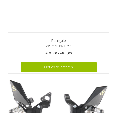
Panigale
899/1199/1299
€
695,00
–
€
845,00
Dit
Opties selecteren
product
heeft
meerdere
variaties.
Deze
optie
kan