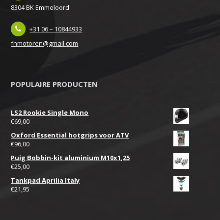
8304 BK Emmeloord
+31 06 – 10844933
fhmotoren@gmail.com
POPULAIRE PRODUCTEN
LS2 Rookie Single Mono
€
69,00
Oxford Essential hotgrips voor ATV
€
96,00
Puig Bobbin-kit aluminium M10x1,25
€
25,00
Tankpad Aprilia Italy
€
21,95