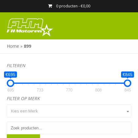
0 producten -
€
0,00
Home
»
899
FILTEREN
€695
€845
695
733
770
808
845
FILTER OP MERK
Kies een Merk
Zoeken
naar: