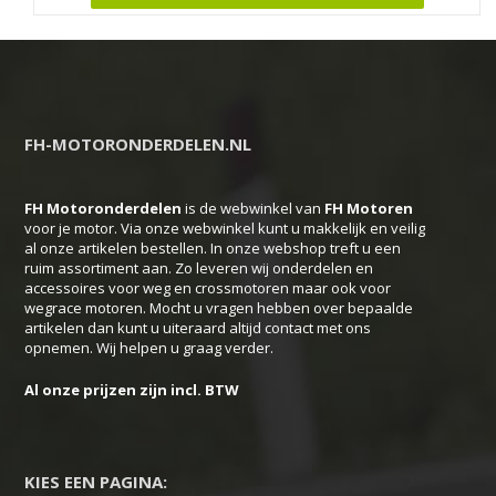
product
heeft
meerdere
variaties.
Deze
FH-MOTORONDERDELEN.NL
optie
kan
FH Motoronderdelen
is de webwinkel van
FH
Motoren
gekozen
voor je motor. Via onze webwinkel kunt u makkelijk en veilig
worden
al onze artikelen bestellen. In onze webshop treft u een
ruim assortiment aan. Zo leveren wij onderdelen en
op
accessoires voor weg en crossmotoren maar ook voor
de
wegrace motoren. Mocht u vragen hebben over bepaalde
productpagina
artikelen dan kunt u uiteraard altijd contact met ons
opnemen. Wij helpen u graag verder.
Al onze prijzen zijn incl. BTW
KIES EEN PAGINA: