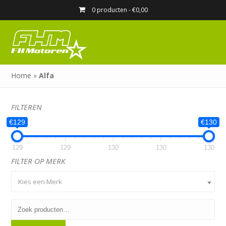
0 producten -
€
0,00
Home
»
Alfa
FILTEREN
€129
€130
129
129
130
130
130
FILTER OP MERK
Kies een Merk
Zoeken
naar: