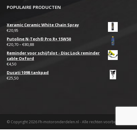
POPULAIRE PRODUCTEN
Xeramic Ceramic White Chain Spray
€
20,95
Putoline N-Tech® Pro R+ 15W50
€
20,70
–
€
80,88
Reminder voor schijfslot - Disc Lock reminder
cable Oxford
€
4,50
Ducati 1098 tankpad
€
25,50
© Copyright 2026 Fh-motoronderdelen.nl - Alle rechten voorbehouden.