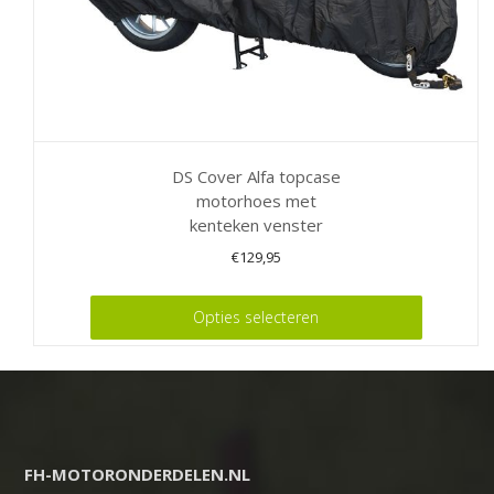
DS Cover Alfa topcase
motorhoes met
kenteken venster
€
129,95
Dit
Opties selecteren
product
heeft
meerdere
variaties.
Deze
FH-MOTORONDERDELEN.NL
optie