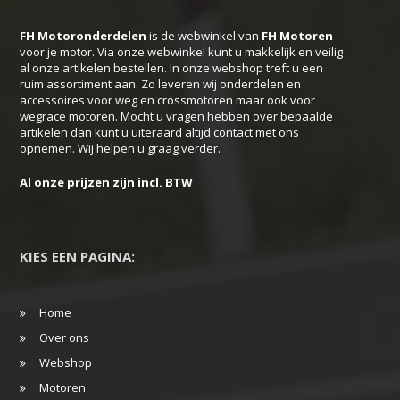
kan
FH Motoronderdelen
is de webwinkel van
FH
Motoren
gekozen
voor je motor. Via onze webwinkel kunt u makkelijk en veilig
worden
al onze artikelen bestellen. In onze webshop treft u een
ruim assortiment aan. Zo leveren wij onderdelen en
op
accessoires voor weg en crossmotoren maar ook voor
de
wegrace motoren. Mocht u vragen hebben over bepaalde
productpagina
artikelen dan kunt u uiteraard altijd contact met ons
opnemen. Wij helpen u graag verder.
Al onze prijzen zijn incl. BTW
KIES EEN PAGINA:
Home
Over ons
Webshop
Motoren