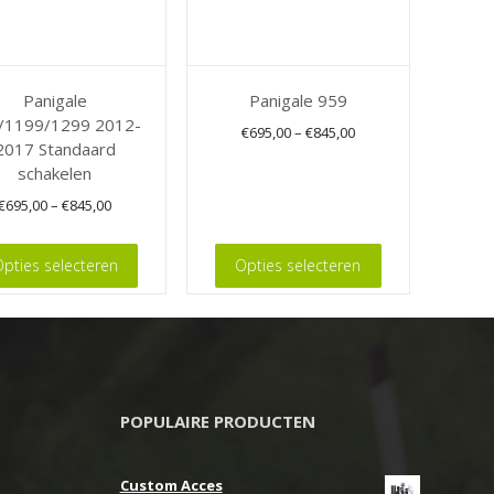
Panigale
Panigale 959
/1199/1299 2012-
€
695,00
–
€
845,00
2017 Standaard
schakelen
Dit
€
695,00
–
€
845,00
product
heeft
pties selecteren
Opties selecteren
meerdere
variaties.
Deze
re
optie
.
kan
gekozen
POPULAIRE PRODUCTEN
worden
op
Custom Acces
n