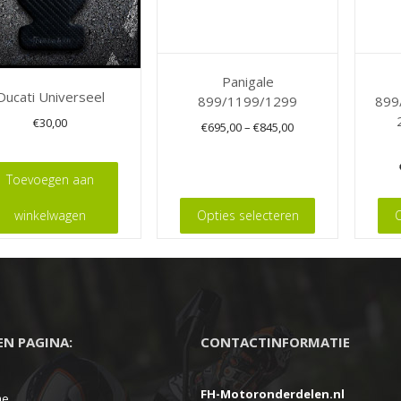
Panigale
Ducati Universeel
899/1199/1299
899
€
30,00
€
695,00
–
€
845,00
Dit
Toevoegen aan
product
Dit
winkelwagen
Opties selecteren
O
heeft
product
meerdere
heeft
variaties.
meerde
Deze
variaties
optie
Deze
kan
EEN PAGINA:
CONTACTINFORMATIE
optie
gekozen
kan
worden
FH-Motoronderdelen.nl
gekoze
me