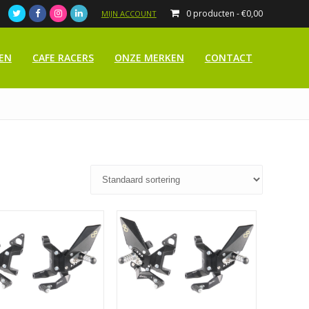
0 producten -
€
0,00
MIJN ACCOUNT
EN
CAFE RACERS
ONZE MERKEN
CONTACT