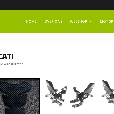
HOME
OVER ONS
WEBSHOP
MOTOR
ATI
le 4 resultaten