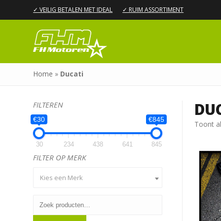
✓ VEILIG BETALEN MET IDEAL
✓ RUIM ASSORTIMENT
Home
»
Ducati
DUC
FILTEREN
€30
€845
Toont al
30
234
438
641
845
FILTER OP MERK
Kies een Merk
Zoeken
naar: