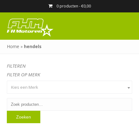
0 producten -
€
0,00
Home
»
hendels
FILTEREN
FILTER OP MERK
Kies een Merk
Zoeken
naar:
Zoeken