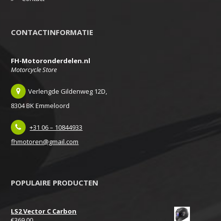
CONTACTINFORMATIE
FH-Motoronderdelen.nl
Motorcycle Store
Verlengde Gildenweg 12D,
8304 BK Emmeloord
+31 06 – 10844933
fhmotoren@gmail.com
POPULAIRE PRODUCTEN
LS2 Vector C Carbon
€
369,00