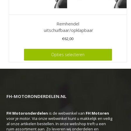
Remhendel
uitschuifbaar/opklapbaar
€
62,00
Dit
Opties selecteren
product
heeft
meerdere
variaties.
Deze
FH-MOTORONDERDELEN.NL
optie
kan
FH Motoronderdelen
is de webwinkel van
FH
Motoren
gekozen
voor je motor. Via onze webwinkel kunt u makkelijk en veilig
worden
al onze artikelen bestellen. In onze webshop treft u een
ruim assortiment aan. Zo leveren wij onderdelen en
op