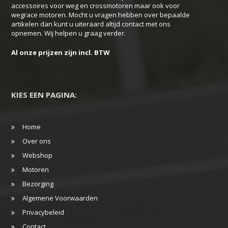
accessoires voor weg en crossmotoren maar ook voor
de
wegrace motoren. Mocht u vragen hebben over bepaalde
productpagina
artikelen dan kunt u uiteraard altijd contact met ons
opnemen. Wij helpen u graag verder.
Al onze prijzen zijn incl. BTW
KIES EEN PAGINA:
Home
Over ons
Webshop
Motoren
Bezorging
Algemene Voorwaarden
Privacybeleid
Contact