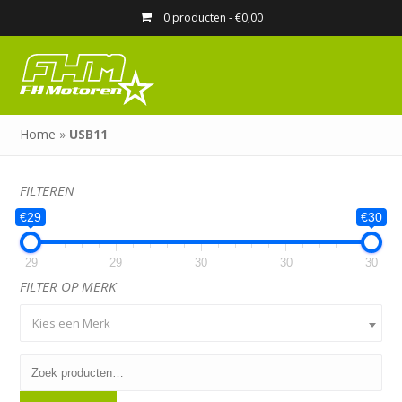
0 producten -
€
0,00
Home
»
USB11
FILTEREN
€29
€30
29
29
30
30
30
FILTER OP MERK
Kies een Merk
Zoeken
naar: