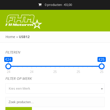
0 producten -
€
0,00
Home
»
USB12
FILTEREN
€24
€25
24
24
25
25
25
FILTER OP MERK
Kies een Merk
Zoeken
naar: