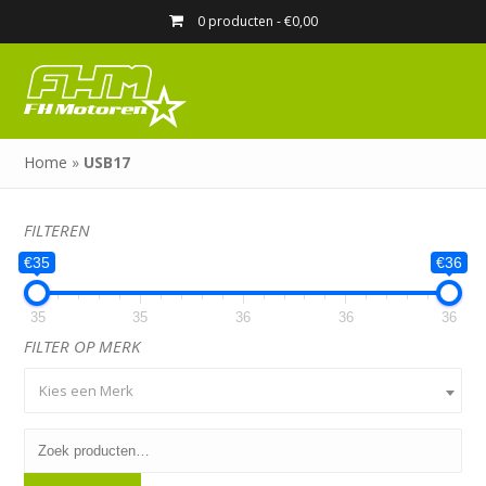
0 producten -
€
0,00
Home
»
USB17
FILTEREN
€35
€36
35
35
36
36
36
FILTER OP MERK
Kies een Merk
Zoeken
naar: