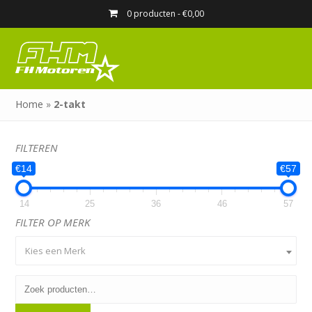
0 producten -
€
0,00
Home
»
2-takt
FILTEREN
€14
€57
14
25
36
46
57
FILTER OP MERK
Kies een Merk
Zoeken
naar: