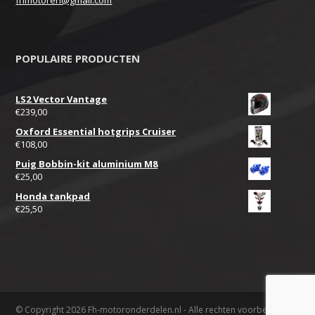
fhmotoren@gmail.com
POPULAIRE PRODUCTEN
LS2 Vector Vantage
€
239,00
Oxford Essential hotgrips Cruiser
€
108,00
Puig Bobbin-kit aluminium M8
€
25,00
Honda tankpad
€
25,50
© Copyright 2026 Fh-motoronderdelen.nl - Alle rechten voorbehouden.