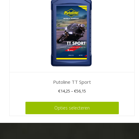
Putoline TT Sport
€
14,25
–
€
56,15
Dit
Opties selecteren
product
heeft
meerdere
variaties.