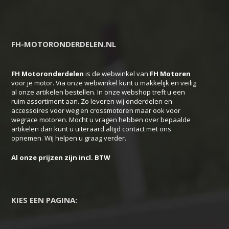
meerdere
variaties.
Deze
FH-MOTORONDERDELEN.NL
optie
kan
FH Motoronderdelen
is de webwinkel van
FH
Motoren
gekozen
voor je motor. Via onze webwinkel kunt u makkelijk en veilig
worden
al onze artikelen bestellen. In onze webshop treft u een
ruim assortiment aan. Zo leveren wij onderdelen en
op
accessoires voor weg en crossmotoren maar ook voor
de
wegrace motoren. Mocht u vragen hebben over bepaalde
productpagina
artikelen dan kunt u uiteraard altijd contact met ons
opnemen. Wij helpen u graag verder.
Al onze prijzen zijn incl. BTW
KIES EEN PAGINA: