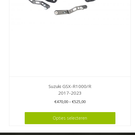
gekozen
worden
op
de
productpagina
Suzuki GSX-R1000/R
2017-2023
€
470,00
–
€
525,00
Dit
Opties selecteren
product
heeft