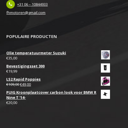
+31 06 – 10844933
fhmotoren@gmail.com
POPULAIRE PRODUCTEN
Olie temperatuurmeter Suzuki
€
35,00
Bevestigingsset 300
€
19,99
LS2 Rapid Poppies
Oorspronkelijke
Huidige
€
109,00
€
49,00
prijs
prijs
PUIG Kroonplaatcover carbon look voor BMW R
was:
is:
Nine T '14-
€109,00.
€49,00.
€
20,00