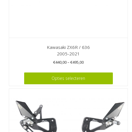
Kawasaki ZX6R / 636
2005-2021
€
440,00
–
€
495,00
Dit
Opties selecteren
product
heeft
meerdere
variaties.
Deze
optie
kan