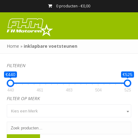
0 producten -
€
0,00
Home
»
inklapbare voetsteunen
FILTEREN
€440
€525
440
461
483
504
525
FILTER OP MERK
Kies een Merk
Zoeken
naar: