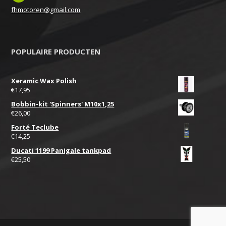
fhmotoren@gmail.com
POPULAIRE PRODUCTEN
Xeramic Wax Polish
€
17,95
Bobbin-kit 'Spinners' M10x1,25
€
26,00
Forté Teclube
€
14,25
Ducati 1199 Panigale tankpad
€
25,50