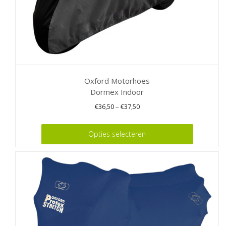
Oxford Motorhoes
Dormex Indoor
€
36,50
–
€
37,50
Dit
Opties selecteren
product
heeft
meerdere
variaties.
Deze
optie
kan