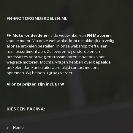
variaties.
Deze
FH-MOTORONDERDELEN.NL
optie
kan
FH Motoronderdelen
is de webwinkel van
FH
Motoren
gekozen
voor je motor. Via onze webwinkel kunt u makkelijk en veilig
worden
al onze artikelen bestellen. In onze webshop treft u een
ruim assortiment aan. Zo leveren wij onderdelen en
op
accessoires voor weg en crossmotoren maar ook voor
de
wegrace motoren. Mocht u vragen hebben over bepaalde
productpagina
artikelen dan kunt u uiteraard altijd contact met ons
opnemen. Wij helpen u graag verder.
Al onze prijzen zijn incl. BTW
KIES EEN PAGINA:
Home