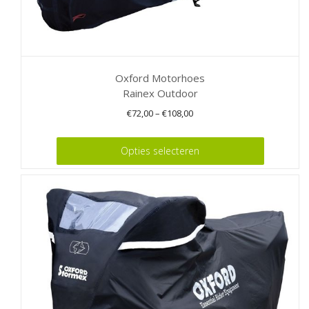
Oxford Motorhoes
Rainex Outdoor
€
72,00
–
€
108,00
Dit
Opties selecteren
product
heeft
meerdere
variaties.
Deze
optie
kan
gekozen
worden