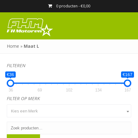
0 producten -
€
0,00
Home
»
Maat L
FILTEREN
€36
€167
36
69
102
134
167
FILTER OP MERK
Kies een Merk
Zoeken
naar: