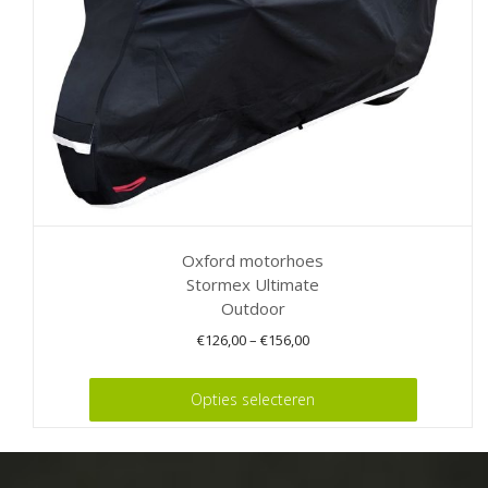
op
de
productpagina
Oxford motorhoes
Stormex Ultimate
Outdoor
€
126,00
–
€
156,00
Dit
Opties selecteren
product
heeft
meerdere