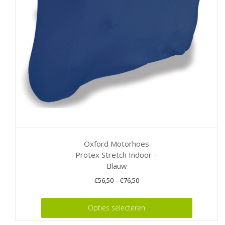
gekozen
worden
op
de
productpagina
Oxford Motorhoes
Protex Stretch Indoor –
Blauw
€
56,50
–
€
76,50
Dit
Opties selecteren
product