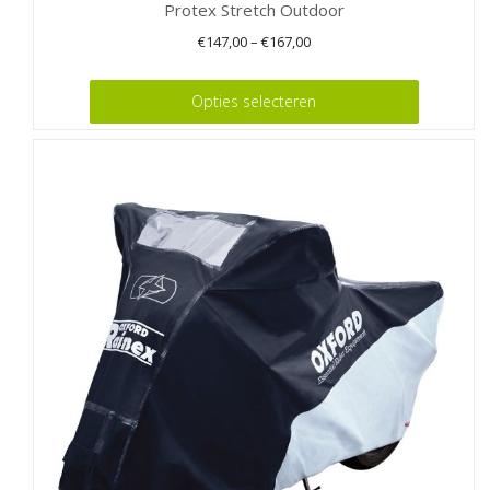
Protex Stretch Outdoor
€
147,00
–
€
167,00
Dit
Opties selecteren
product
heeft
meerdere
variaties.
Deze
optie
kan
gekozen
worden
op
de
productpagina