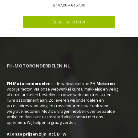
€
147,00
–
€
167,00
Dit
Opties selecteren
product
heeft
meerdere
variaties.
Deze
FH-MOTORONDERDELEN.NL
optie
kan
FH Motoronderdelen
is de webwinkel van
FH
Motoren
gekozen
voor je motor. Via onze webwinkel kunt u makkelijk en veilig
worden
al onze artikelen bestellen. In onze webshop treft u een
op
ruim assortiment aan. Zo leveren wij onderdelen en
accessoires voor weg en crossmotoren maar ook voor
de
wegrace motoren. Mocht u vragen hebben over bepaalde
productpagina
artikelen dan kunt u uiteraard altijd contact met ons
opnemen. Wij helpen u graag verder.
Al onze prijzen zijn incl. BTW