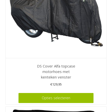
worden
op
de
productpagina
DS Cover Alfa topcase
motorhoes met
kenteken venster
€
129,95
Dit
Opties selecteren
product
heeft