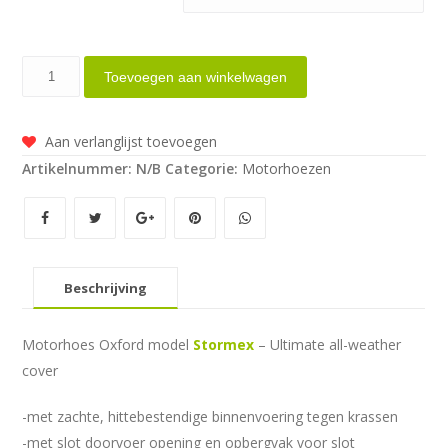
Oxford
Toevoegen aan winkelwagen
motorhoes
Stormex
Aan verlanglijst toevoegen
Ultimate
Artikelnummer:
N/B
Categorie:
Motorhoezen
Outdoor
aantal
Beschrijving
Motorhoes Oxford model
Stormex
– Ultimate all-weather
cover
-met zachte, hittebestendige binnenvoering tegen krassen
-met slot doorvoer opening en opbergvak voor slot