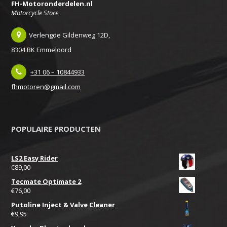
FH-Motoronderdelen.nl
Motorcycle Store
Verlengde Gildenweg 12D,
8304 BK Emmeloord
+31 06 – 10844933
fhmotoren@gmail.com
POPULAIRE PRODUCTEN
LS2 Easy Rider
€
89,00
Tecmate Optimate 2
€
76,00
Putoline Inject & Valve Cleaner
€
9,95