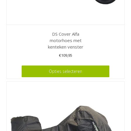
DS Cover Alfa
motorhoes met
kenteken venster
€
109,95
Dit
Opties selecteren
product
heeft
meerdere
variaties.
Deze
optie
kan
gekozen