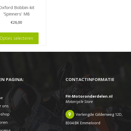
op
op
Oxford Bobbin-kit
de
de
‘Spinners’ M8
tpagina
productpagina
product
€
26,00
Opties selecteren
t
ere
es.
EEN PAGINA:
CONTACTINFORMATIE
FH-Motoronderdelen.nl
en
me
Motorcycle Store
n
r ons
shop
Verlengde Gildenweg 12D,
oren
8304 BK Emmeloord
tpagina
orging