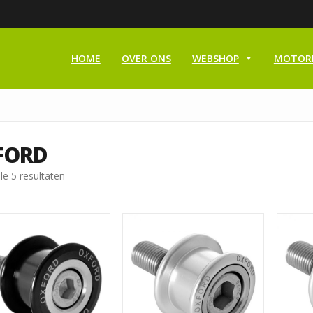
HOME
OVER ONS
WEBSHOP
MOTOR
FORD
le 5 resultaten