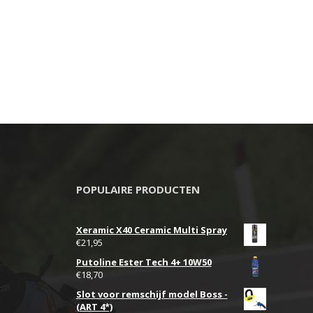
op
de
pagina
productpagina
POPULAIRE PRODUCTEN
Xeramic X40 Ceramic Multi Spray
€
21,95
Putoline Ester Tech 4+ 10W50
€
18,70
Slot voor remschijf model Boss -
(ART 4*)