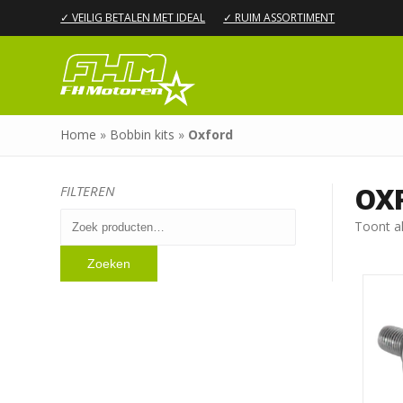
✓ VEILIG BETALEN MET IDEAL
✓ RUIM ASSORTIMENT
Home
»
Bobbin kits
»
Oxford
OX
FILTEREN
Zoeken
Toont al
naar:
Zoeken