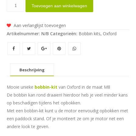
Oxford
Toevoegen aan winkelwagen
Bobbin-
kit
Aan verlanglijst toevoegen
'Spinners'
Artikelnummer:
N/B
Categorieën:
Bobbin kits
,
Oxford
M8
aantal
Beschrijving
Mooie unieke
bobbin-kit
van Oxford in de maat M8
De bobbin kan rond draaien! hierdoor heb je veel minder kans
op beschadigen tijdens het opbokken.
Met een bobbin-kit kunt u de motor eenvoudig opbokken met
een paddock stand. Of je monteert ze om je motor net een
andere look te geven.