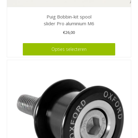
Puig Bobbin-kit spool
slider Pro aluminium M6
€
26,00
Dit
Opties selecteren
product
heeft
meerdere
variaties.
Deze
optie
kan
gekozen
worden
op
de