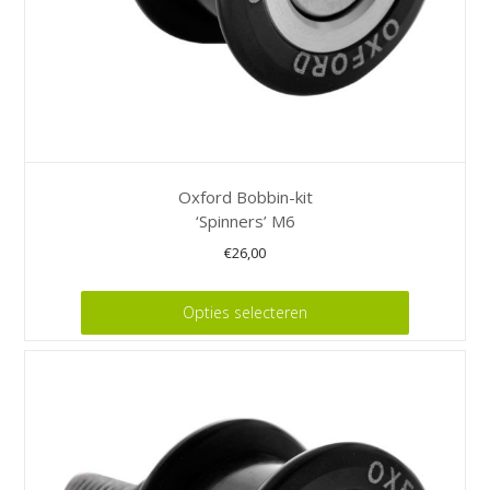
productpagina
Oxford Bobbin-kit
‘Spinners’ M6
€
26,00
Dit
Opties selecteren
product
heeft
meerdere
variaties.
Deze
optie