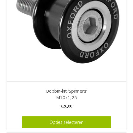
kan
gekozen
worden
op
de
productpagina
Bobbin-kit ‘Spinners’
M10x1,25
€
26,00
Dit
Opties selecteren
product