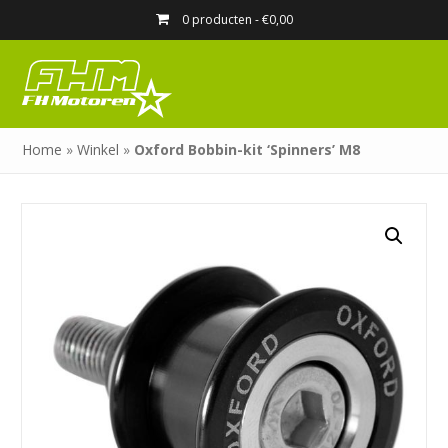
0 producten -
€
0,00
Home
»
Winkel
»
Oxford Bobbin-kit ‘Spinners’ M8