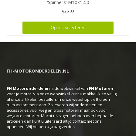
‘Spinners’ M10x1,50
€
26,00
Dit
Opties selecteren
product
heeft
meerdere
variaties.
Deze
FH-MOTORONDERDELEN.NL
optie
kan
FH Motoronderdelen
is de webwinkel van
FH
Motoren
gekozen
voor je motor. Via onze webwinkel kunt u makkelijk en veilig
worden
al onze artikelen bestellen. In onze webshop treft u een
op
ruim assortiment aan. Zo leveren wij onderdelen en
accessoires voor weg en crossmotoren maar ook voor
de
wegrace motoren. Mocht u vragen hebben over bepaalde
productpagina
artikelen dan kunt u uiteraard altijd contact met ons
opnemen. Wij helpen u graag verder.