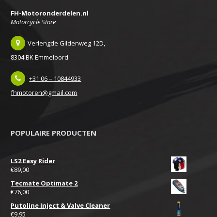
FH-Motoronderdelen.nl
Motorcycle Store
Verlengde Gildenweg 12D,
8304 BK Emmeloord
+31 06 – 10844933
fhmotoren@gmail.com
POPULAIRE PRODUCTEN
LS2 Easy Rider
€
89,00
Tecmate Optimate 2
€
76,00
Putoline Inject & Valve Cleaner
€
9,95