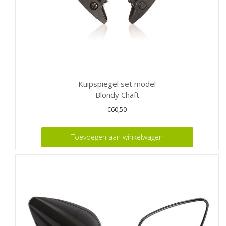
productpagina
Kuipspiegel set model
Blondy Chaft
€
60,50
Toevoegen aan winkelwagen