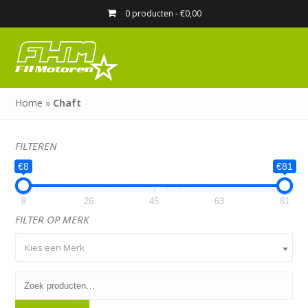
0 producten -
€
0,00
Home
»
Chaft
FILTEREN
€8
€81
8
26
45
63
81
FILTER OP MERK
Kies een Merk
Zoeken
naar: