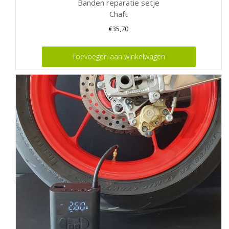
Banden reparatie setje
Chaft
€
35,70
Toevoegen aan winkelwagen