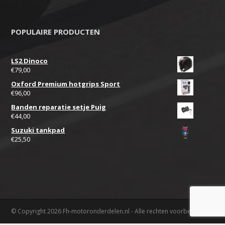
POPULAIRE PRODUCTEN
LS2 Dinoco
€
79,00
Oxford Premium hotgrips Sport
€
96,00
Banden reparatie setje Puig
€
44,00
Suzuki tankpad
€
25,50
© Copyright 2026 Fh-motoronderdelen.nl - Alle rechten voorbehouden.