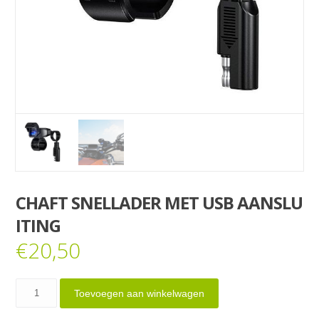
CHAFT SNELLADER MET USB AANSLU
ITING
€
20,50
Chaft
Toevoegen aan winkelwagen
snellader