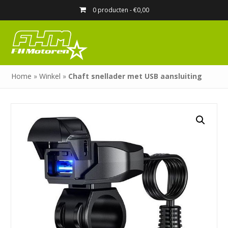
0 producten -
€
0,00
Home
»
Winkel
»
Chaft snellader met USB aansluiting