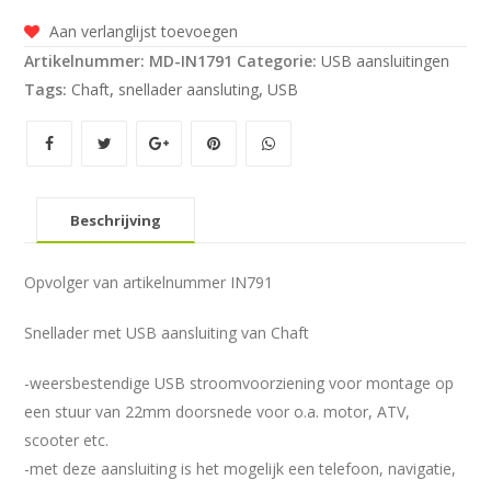
met
Aan verlanglijst toevoegen
USB
Artikelnummer:
MD-IN1791
Categorie:
USB aansluitingen
aansluiting
Tags:
Chaft
,
snellader aansluting
,
USB
aantal
Beschrijving
Opvolger van artikelnummer IN791
Snellader met USB aansluiting van Chaft
-weersbestendige USB stroomvoorziening voor montage op
een stuur van 22mm doorsnede voor o.a. motor, ATV,
scooter etc.
-met deze aansluiting is het mogelijk een telefoon, navigatie,