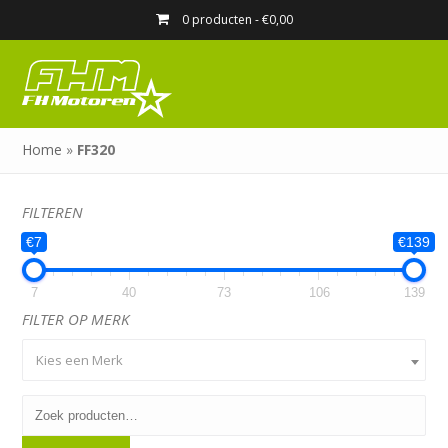
0 producten -
€
0,00
Home
»
FF320
FILTEREN
€7
€139
7
40
73
106
139
FILTER OP MERK
Kies een Merk
Zoeken
naar: