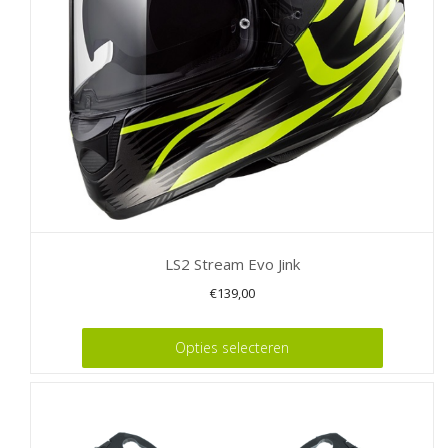
LS2 Stream Evo Jink
€
139,00
Dit
Opties selecteren
product
heeft
meerdere
variaties.