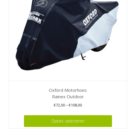
kan
gekozen
worden
op
de
productpagina
Oxford Motorhoes
Rainex Outdoor
€
72,00
–
€
108,00
Dit
Opties selecteren
product