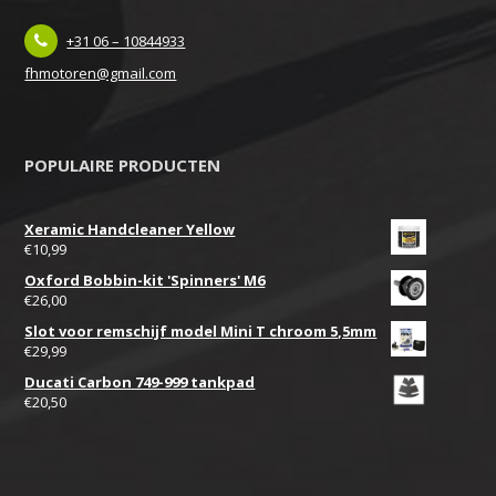
+31 06 – 10844933
fhmotoren@gmail.com
POPULAIRE PRODUCTEN
Xeramic Handcleaner Yellow
€
10,99
Oxford Bobbin-kit 'Spinners' M6
€
26,00
Slot voor remschijf model Mini T chroom 5,5mm
€
29,99
Ducati Carbon 749-999 tankpad
€
20,50