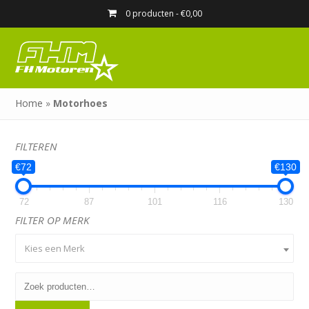
0 producten -
€
0,00
Home
»
Motorhoes
FILTEREN
€72
€130
72
87
101
116
130
FILTER OP MERK
Kies een Merk
Zoeken
naar: