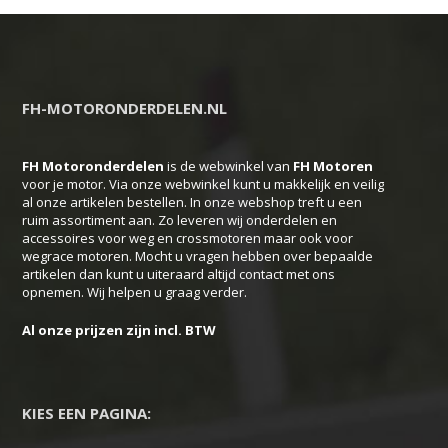
heeft
meerdere
variaties.
Deze
FH-MOTORONDERDELEN.NL
optie
kan
FH Motoronderdelen
is de webwinkel van
FH
Motoren
gekozen
voor je motor. Via onze webwinkel kunt u makkelijk en veilig
worden
al onze artikelen bestellen. In onze webshop treft u een
ruim assortiment aan. Zo leveren wij onderdelen en
op
accessoires voor weg en crossmotoren maar ook voor
de
wegrace motoren. Mocht u vragen hebben over bepaalde
productpagina
artikelen dan kunt u uiteraard altijd contact met ons
opnemen. Wij helpen u graag verder.
Al onze prijzen zijn incl. BTW
KIES EEN PAGINA: