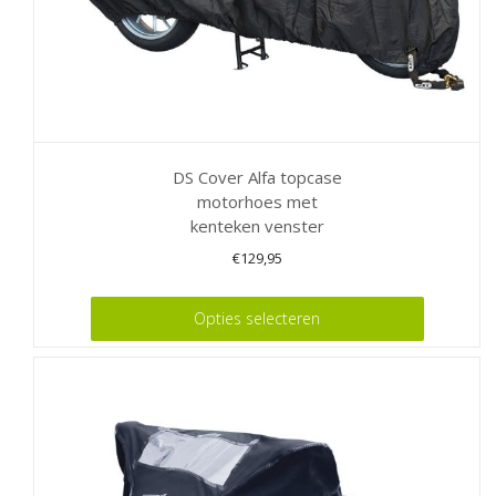
DS Cover Alfa topcase
motorhoes met
kenteken venster
€
129,95
Dit
Opties selecteren
product
heeft
meerdere
variaties.
Deze
optie