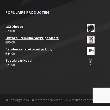
POPULAIRE PRODUCTEN
LS2 Dinoco
€
79,00
Oxford Premium hotgrips Sport
€
96,00
Banden reparatie setje Puig
€
44,00
Suzuki tankpad
€
25,50
© Copyright 2026 Fh-motoronderdelen.nl - Alle rechten voorbehouden.