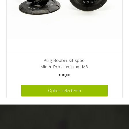
de
productpagina
Puig Bobbin-kit spool
slider Pro aluminium M8
€
30,00
Dit
Opties selecteren
product
heeft
meerdere
variaties.
Deze