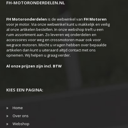
FH-MOTORONDERDELEN.NL
optie
kan
FH Motoronderdelen
is de webwinkel van
FH
Motoren
gekozen
voor je motor. Via onze webwinkel kunt u makkelijk en veilig
worden
al onze artikelen bestellen. In onze webshop treft u een
op
ruim assortiment aan. Zo leveren wij onderdelen en
accessoires voor weg en crossmotoren maar ook voor
de
wegrace motoren. Mocht u vragen hebben over bepaalde
productpagina
artikelen dan kunt u uiteraard altijd contact met ons
opnemen. Wij helpen u graag verder.
Al onze prijzen zijn incl. BTW
KIES EEN PAGINA:
Home
Over ons
Webshop