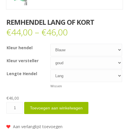
REMHENDEL LANG OF KORT
€
44,00
–
€
46,00
Kleur hendel
Kleur versteller
Lengte Hendel
Wissen
€
46,00
Remhendel
Toevoegen aan winkelwagen
lang
of
Aan verlanglijst toevoegen
kort