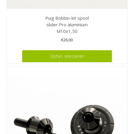
Puig Bobbin-kit spool
slider Pro aluminium
M10x1,50
€
26,00
Dit
Opties selecteren
product
heeft
meerdere
variaties.
Deze
optie
kan
gekozen
worden
op