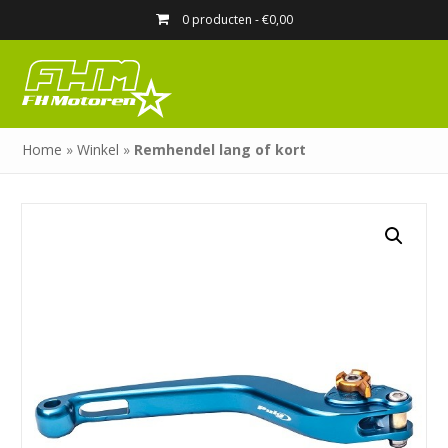
0 producten -
€
0,00
Home
»
Winkel
»
Remhendel lang of kort