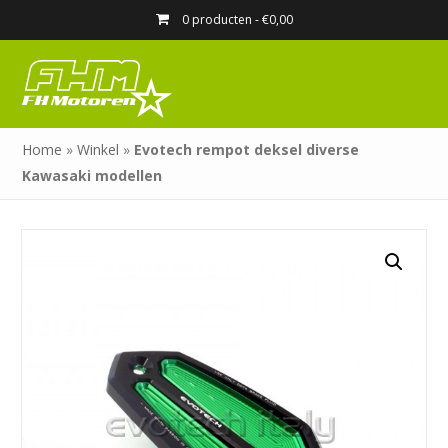
0 producten -
€
0,00
Home
»
Winkel
»
Evotech rempot deksel diverse
Kawasaki modellen