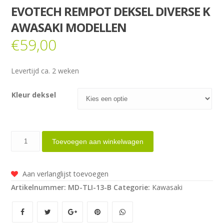
EVOTECH REMPOT DEKSEL DIVERSE K
AWASAKI MODELLEN
€
59,00
Levertijd ca. 2 weken
Kleur deksel
Evotech
Toevoegen aan winkelwagen
rempot
deksel
Aan verlanglijst toevoegen
diverse
Artikelnummer:
MD-TLI-13-B
Categorie:
Kawasaki
Kawasaki
modellen
aantal