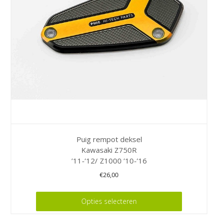
Puig rempot deksel
Kawasaki Z750R
’11-’12/ Z1000 ’10-’16
€
26,00
Dit
Opties selecteren
product