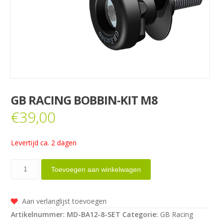
GB RACING BOBBIN-KIT M8
€
39,00
Levertijd ca. 2 dagen
GB
Toevoegen aan winkelwagen
Racing
Bobbin-
Aan verlanglijst toevoegen
kit
Artikelnummer:
MD-BA12-8-SET
Categorie:
GB Racing
M8