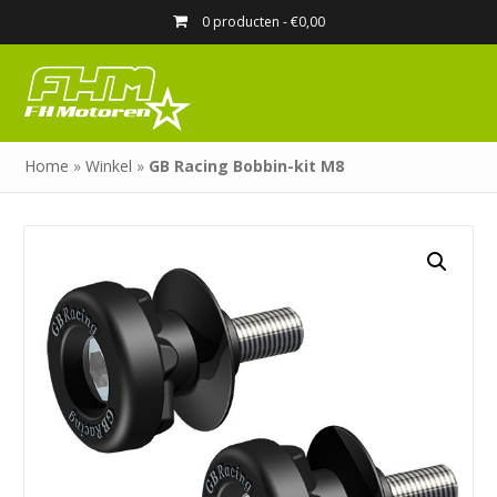
0 producten -
€
0,00
Home
»
Winkel
»
GB Racing Bobbin-kit M8