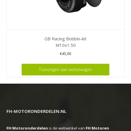
GB Racing Bobbin-kit
M10x1.50
€
45,00
Toevoegen aan winkelwagen
FH-MOTORONDERDELEN.NL
FH Motoronderdelen
is de webwinkel van
FH
Motoren