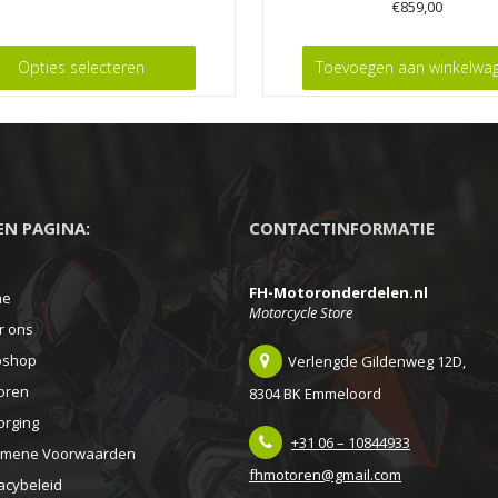
€
859,00
Opties selecteren
Toevoegen aan winkelwa
EEN PAGINA:
CONTACTINFORMATIE
FH-Motoronderdelen.nl
me
Motorcycle Store
r ons
shop
Verlengde Gildenweg 12D,
gina
oren
8304 BK Emmeloord
orging
+31 06 – 10844933
emene Voorwaarden
fhmotoren@gmail.com
acybeleid