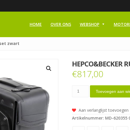
HOME
OVER ONS
WEBSHOP
MOTOR
set zwart
HEPCO&BECKER R
€
817,00
Hepco&Becker
Toevoegen aan wi
rugged
C-
Aan verlanglijst toevoegen
Bow
Artikelnummer:
MD-620355 
tassenset
zwart