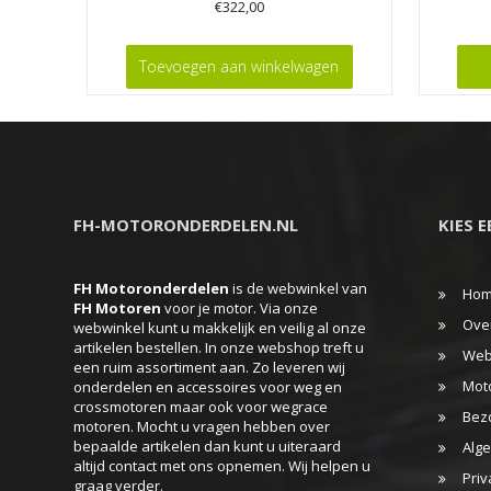
€
322,00
Dit
product
Toevoegen aan winkelwagen
heeft
meerdere
variaties.
Deze
optie
FH-MOTORONDERDELEN.NL
KIES 
kan
gekozen
FH Motoronderdelen
is de webwinkel van
worden
Ho
FH
Motoren
voor je motor. Via onze
op
Ove
webwinkel kunt u makkelijk en veilig al onze
artikelen bestellen. In onze webshop treft u
de
Web
een ruim assortiment aan. Zo leveren wij
productpa
Mot
onderdelen en accessoires voor weg en
crossmotoren maar ook voor wegrace
Bez
motoren. Mocht u vragen hebben over
bepaalde artikelen dan kunt u uiteraard
Alg
altijd contact met ons opnemen. Wij helpen u
Priv
graag verder.