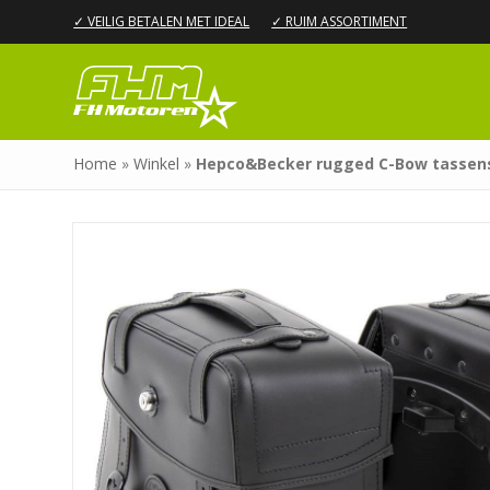
✓ VEILIG BETALEN MET IDEAL
✓ RUIM ASSORTIMENT
Home
»
Winkel
»
Hepco&Becker rugged C-Bow tassen