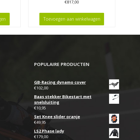
€
817,00
gen
Toevoegen aan winkelwagen
POPULAIRE PRODUCTEN
GB-Racing dynamo cover
€
102,00
Baas stekker Bikestart met
snelsluiting
€
10,95
Set Knee slider oranje
€
49,95
LS2 Phase lady
€
179,00