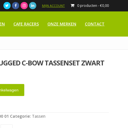
0 producten -
€
0,00
MIJN ACCOUNT
EN
CAFE RACERS
ONZE MERKEN
CONTACT
UGGED C-BOW TASSENSET ZWART
nkelwagen
00 01
Categorie:
Tassen