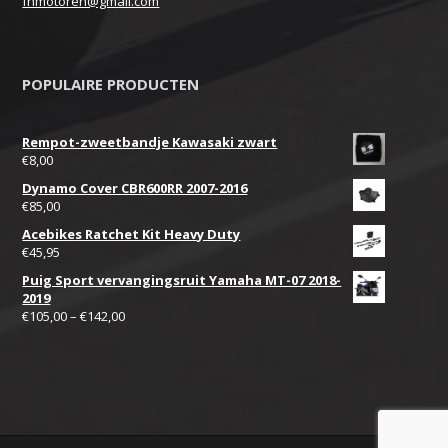
fhmotoren@gmail.com
POPULAIRE PRODUCTEN
Rempot-zweetbandje Kawasaki zwart
€
8,00
Dynamo Cover CBR600RR 2007-2016
€
85,00
Acebikes Ratchet Kit Heavy Duty
€
45,95
Puig Sport vervangingsruit Yamaha MT-07 2018-
2019
€
105,00
–
€
142,00