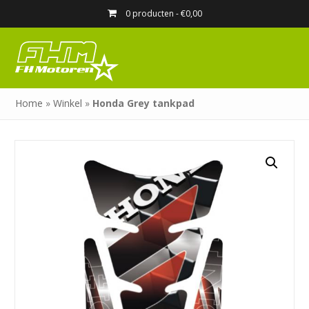
0 producten -
€
0,00
Home
»
Winkel
»
Honda Grey tankpad