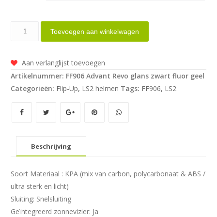
LS2
Toevoegen aan winkelwagen
Advant
Revo
Aan verlanglijst toevoegen
aantal
Artikelnummer:
FF906 Advant Revo glans zwart fluor geel
Categorieën:
Flip-Up
,
LS2 helmen
Tags:
FF906
,
LS2
Beschrijving
Soort Materiaal : KPA (mix van carbon, polycarbonaat & ABS /
ultra sterk en licht)
Sluiting: Snelsluiting
Geïntegreerd zonnevizier: Ja