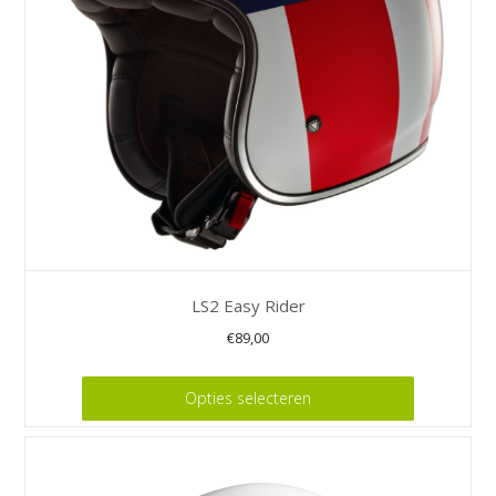
gekozen
worden
op
de
productpagina
LS2 Easy Rider
€
89,00
Dit
Opties selecteren
product
heeft
meerdere