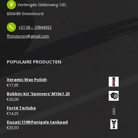
Verlengde Gildenweg 12D,
8304 BK Emmeloord
+31 06 – 10844933
fhmotoren@gmail.com
POPULAIRE PRODUCTEN
Xeramic Wax Polish
€
17,95
Bobbin-kit 'Spinners' M10x1,25
€
26,00
Forté Teclube
€
14,25
Ducati 1199 Panigale tankpad
€
25,50