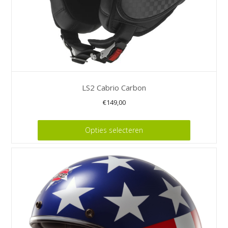
productpagina
LS2 Cabrio Carbon
€
149,00
Dit
Opties selecteren
product
heeft
meerdere
variaties.
Deze
optie
kan