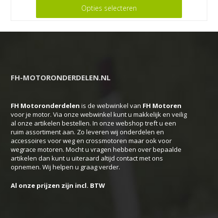
Dit
Opties selecteren
product
heeft
meerdere
variaties.
Deze
FH-MOTORONDERDELEN.NL
optie
kan
FH Motoronderdelen
is de webwinkel van
FH
Motoren
gekozen
voor je motor. Via onze webwinkel kunt u makkelijk en veilig
worden
al onze artikelen bestellen. In onze webshop treft u een
op
ruim assortiment aan. Zo leveren wij onderdelen en
accessoires voor weg en crossmotoren maar ook voor
de
wegrace motoren. Mocht u vragen hebben over bepaalde
productpagina
artikelen dan kunt u uiteraard altijd contact met ons
opnemen. Wij helpen u graag verder.
Al onze prijzen zijn incl. BTW