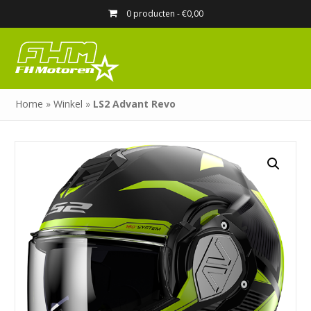
0 producten -
€
0,00
Home
»
Winkel
»
LS2 Advant Revo